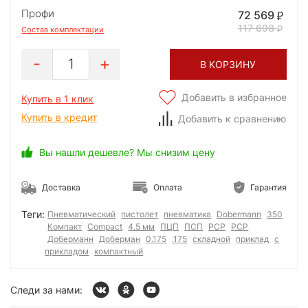
Профи
72 569
117 698
Состав комплектации
1
В КОРЗИНУ
Добавить в избранное
Купить в 1 клик
Купить в кредит
Добавить к сравнению
Вы нашли дешевле? Мы снизим цену
Доставка
Оплата
Гарантия
Теги:
Пневматический
пистолет
пневматика
Dobermann
350
Компакт
Compact
4.5 мм
ПЦП
ПСП
РСР
PCP
Доберманн
Доберман
0.175
.175
складной
приклад
с
прикладом
компактный
Следи за нами: