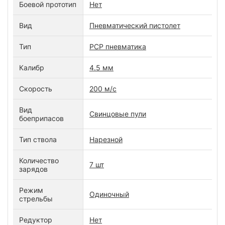
Боевой прототип
Нет
Вид
Пневматический пистолет
Тип
PCP пневматика
Калибр
4.5 мм
Скорость
200 м/c
Вид
Свинцовые пули
боеприпасов
Тип ствола
Нарезной
Количество
7 шт
зарядов
Режим
Одиночный
стрельбы
Редуктор
Нет