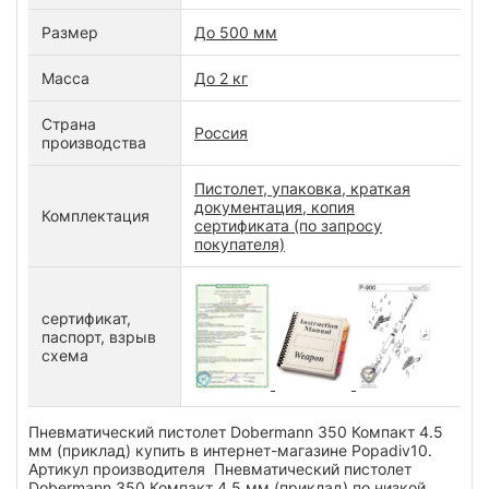
Размер
До 500 мм
Масса
До 2 кг
Страна
Россия
производства
Пистолет, упаковка, краткая
документация, копия
Комплектация
сертификата (по запросу
покупателя)
сертификат,
паспорт, взрыв
схема
Пневматический пистолет Dobermann 350 Компакт 4.5
мм (приклад) купить в интернет-магазине Popadiv10.
Артикул производителя Пневматический пистолет
Dobermann 350 Компакт 4.5 мм (приклад) по низкой