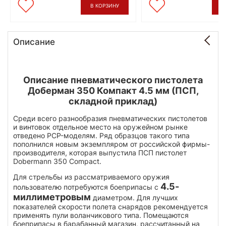
В КОРЗИНУ
В
Описание
Описание пневматического пистолета
Доберман 350 Компакт 4.5 мм (ПСП,
складной приклад)
Среди всего разнообразия пневматических пистолетов
и винтовок отдельное место на оружейном рынке
отведено PCP-моделям. Ряд образцов такого типа
пополнился новым экземпляром от российской фирмы-
производителя, которая выпустила ПСП пистолет
Dobermann 350 Compact.
Для стрельбы из рассматриваемого оружия
4.5-
пользователю потребуются боеприпасы с
миллиметровым
диаметром. Для лучших
показателей скорости полета снарядов рекомендуется
применять пули воланчикового типа. Помещаются
боеприпасы в барабанный магазин, рассчитанный на