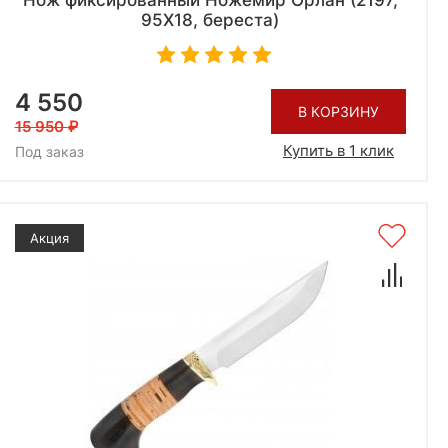
Нож фиксированный Ножемир Орлан (2197,
95X18, береста)
4 550
В КОРЗИНУ
15 950
Купить в 1 клик
Под заказ
Акция