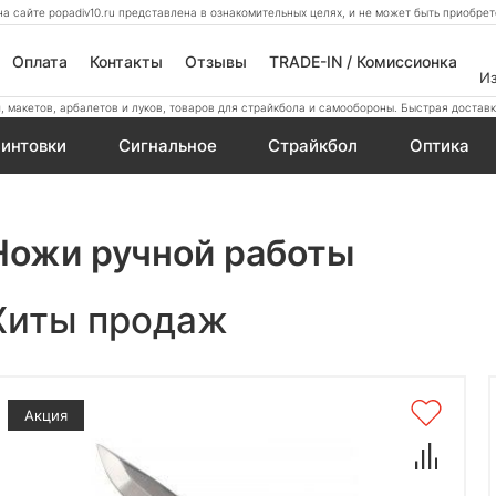
а сайте popadiv10.ru представлена в ознакомительных целях, и не может быть приобр
Оплата
Контакты
Отзывы
TRADE-IN / Комиссионка
И
 макетов, арбалетов и луков, товаров для страйкбола и самообороны. Быстрая доставк
интовки
Сигнальное
Страйкбол
Оптика
Ножи ручной работы
Хиты продаж
Акция