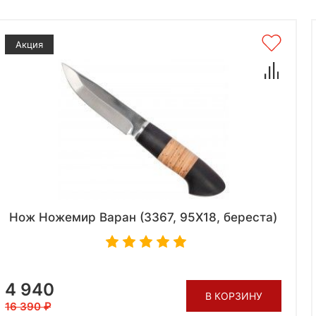
Акция
Нож Ножемир Варан (3367, 95X18, береста)
4 940
В КОРЗИНУ
16 390