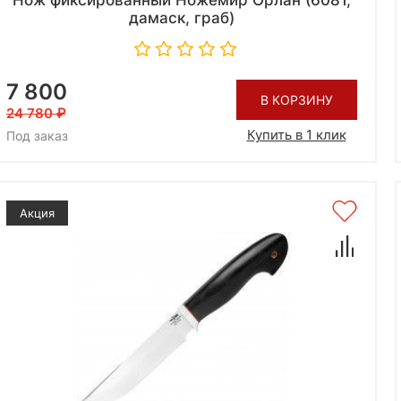
Нож фиксированный Ножемир Орлан (6081,
дамаск, граб)
7 800
В КОРЗИНУ
24 780
Купить в 1 клик
Под заказ
Акция