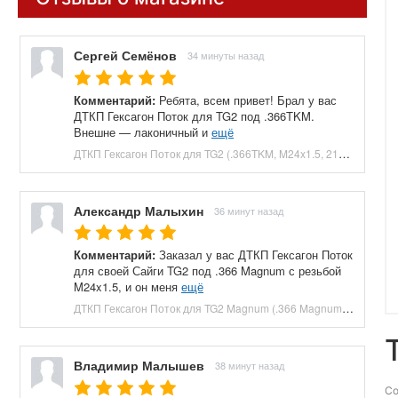
Сергей Семёнов
34 минуты назад
Комментарий:
Ребята, всем привет! Брал у вас
ДТКП Гексагон Поток для TG2 под .366TKM.
Внешне — лаконичный и
ещё
ДТКП Гексагон Поток для TG2 (.366TKM, M24x1.5, 210 мм, банка) купить в Москве и СПБ, цена 23660 руб. Доставка по РФ!
Александр Малыхин
36 минут назад
Комментарий:
Заказал у вас ДТКП Гексагон Поток
для своей Сайги TG2 под .366 Magnum с резьбой
M24x1.5, и он меня
ещё
ДТКП Гексагон Поток для TG2 Magnum (.366 Magnum, M24x1.5, 230 мм, банка) купить в Москве и СПБ, цена 27040 руб. Доставка по РФ!
Владимир Малышев
38 минут назад
Со