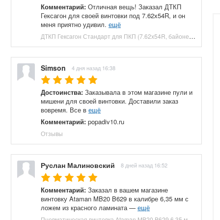
Комментарий:
Отличная вещь! Заказал ДТКП
Гексагон для своей винтовки под 7.62х54R, и он
меня приятно удивил.
ещё
ДТКП Гексагон Стандарт для ПКП (7.62х54R, байонет, 230 мм, 10 камер, сталь) купить в Москве и СПБ, цена 32500 руб. Доставка по РФ!
Simson
4 дня назад 16:38
Достоинства:
Заказывала в этом магазине пули и
мишени для своей винтовки. Доставили заказ
вовремя. Все в
ещё
Комментарий:
popadiv10.ru
Отзывы
Руслан Малиновский
8 дней назад 16:52
Комментарий:
Заказал в вашем магазине
винтовку Ataman MB20 B629 в калибре 6,35 мм с
ложем из красного ламината —
ещё
Пневматическая винтовка Ataman MB20 B629 6.35 мм (редуктор, под полнотел, колба, красный ламинат) купить в Москве и СПБ, цена 153100 руб. Доставка по РФ!