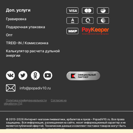
Доп. услуги
Гравировка
Подарочная упаковка
Опт
TREID-IN / Комиссионка
Калькулятор расчета дульной
энергии
info@popadiv10.ru
Политика конфиденциальности
Согласие на
обработку ПД
© 2013-2026 Интернет-магазин пневматики, арбалетов и луков – PopadiV10.ru. Все права
защищены. Вся информация, размещенная на сайте, носит информационный характер и не
является публичной офертой. Технические данные и комплект поставки товаров могут быть
изменены производителем без уведомления
ИП Жарук Александр Сергеевич, ОГРНИП: 314504704200042