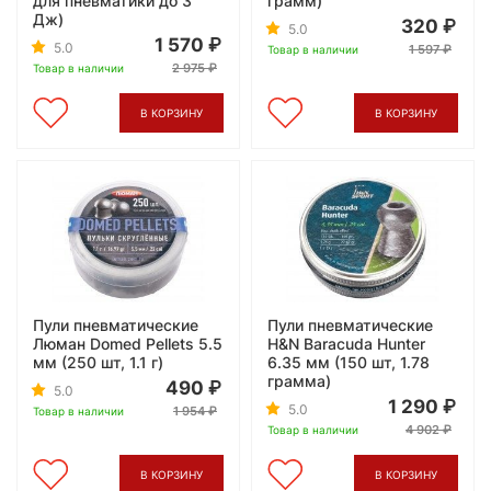
для пневматики до 3
грамм)
Дж)
320
5.0
1 570
5.0
1 597
Товар в наличии
2 975
Товар в наличии
В КОРЗИНУ
В КОРЗИНУ
Пули пневматические
Пули пневматические
Люман Domed Pellets 5.5
H&N Baracuda Hunter
мм (250 шт, 1.1 г)
6.35 мм (150 шт, 1.78
грамма)
490
5.0
1 290
5.0
1 954
Товар в наличии
4 902
Товар в наличии
В КОРЗИНУ
В КОРЗИНУ