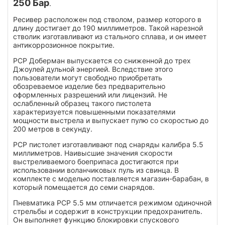
250 Бар
.
Ресивер расположен под стволом, размер которого в
длину достигает до 190 миллиметров. Такой нарезной
стволик изготавливают из стального сплава, и он имеет
антикоррозионное покрытие.
РСР Доберман выпускается со сниженной до трех
Джоулей дульной энергией. Вследствие этого
пользователи могут свободно приобретать
обозреваемое изделие без предварительно
оформленных разрешений или лицензий. Не
ослабленный образец такого пистолета
характеризуется повышенными показателями
мощности выстрела и выпускает пулю со скоростью до
200 метров в секунду.
РСР пистолет изготавливают под снаряды калибра 5.5
миллиметров. Наивысшие значения скорости
выстреливаемого боеприпаса достигаются при
использовании воланчиковых пуль из свинца. В
комплекте с моделью поставляется магазин-барабан, в
который помещается до семи снарядов.
Пневматика РСР 5.5 мм отличается режимом одиночной
стрельбы и содержит в конструкции предохранитель.
Он выполняет функцию блокировки спускового