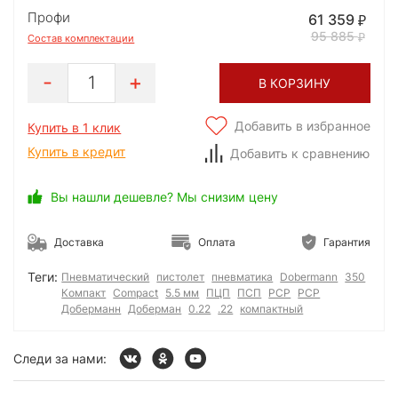
Профи
61 359
95 885
Состав комплектации
1
В КОРЗИНУ
Добавить в избранное
Купить в 1 клик
Купить в кредит
Добавить к сравнению
Вы нашли дешевле? Мы снизим цену
Доставка
Оплата
Гарантия
Теги:
Пневматический
пистолет
пневматика
Dobermann
350
Компакт
Compact
5.5 мм
ПЦП
ПСП
РСР
PCP
Доберманн
Доберман
0.22
.22
компактный
Следи за нами: