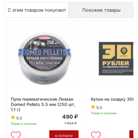
С этим товаром покупают
Похожие товары
Пули пневматические Люман
Купон на скидку 300 
Domed Pellets 5.5 мм (250 шт,
5.0
1.1 г)
Товар в наличии
490
5.0
1 954
Товар в наличии
В КОРЗИНУ
В