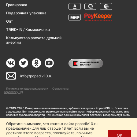
Гравировка
Подарочная упаковка
Опт
TREID-IN / Комиссионка
Калькулятор расчета дульной
энергии
info@popadiv10.ru
Политика конфиденциальности
Согласие на
обработку ПД
© 2013-2026 Интернет-магазин пневматики, арбалетов и луков – PopadiV10.ru. Все права
защищены. Вся информация, размещенная на сайте, носит информационный характер и не
является публичной офертой. Технические данные и комплект поставки товаров могут быть
изменены производителем без уведомления
ИП Жарук Александр Сергеевич, ОГРНИП: 314504704200042
Обратите внимание, что контент сайта popadiv10.ru
Пользуясь сайтом Popadiv10.ru, пользователь автоматически соглашается с условиями,
предназначен для лиц старше 18 лет. Если вы не
прописанными в
Политике конфиденциальности
достигли этого возраста, пожалуйста, покиньте
ОК