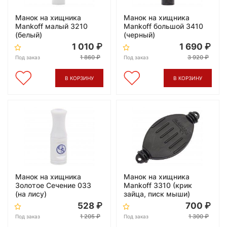
Манок на хищника
Манок на хищника
Mankoff малый 3210
Mankoff большой 3410
(белый)
(черный)
1 010
1 690
1 860
3 920
Под заказ
Под заказ
В КОРЗИНУ
В КОРЗИНУ
Манок на хищника
Манок на хищника
Золотое Сечение 033
Mankoff 3310 (крик
(на лису)
зайца, писк мыши)
528
700
1 205
1 300
Под заказ
Под заказ