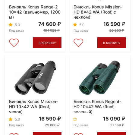
Бинокль Konus Range-2
Бинокль Konus Mission-
10x42 (дальномер, 1200
HD 8x42 WA (Roof, с
м)
чехлом)
74 660
16 590
5.0
5.0
104 525
29 800
Под заказ
Под заказ
В КОРЗИНУ
В КОРЗИНУ
Бинокль Konus Mission-
Бинокль Konus Regent-
HD 10x42 WA (Roof,
HD 10x42 WA (Roof,
чехол)
зеленый)
16 590
15 090
5.0
29 800
27 160
Под заказ
Под заказ