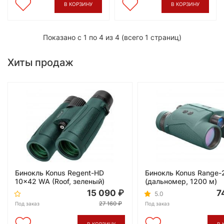
В КОРЗИНУ
В КОРЗИНУ
Показано с 1 по 4 из 4 (всего 1 страниц)
Хиты продаж
Бинокль Konus Regent-HD
Бинокль Konus Range-
10x42 WA (Roof, зеленый)
(дальномер, 1200 м)
15 090
7
5.0
27 160
Под заказ
Под заказ
В КОРЗИНУ
В 