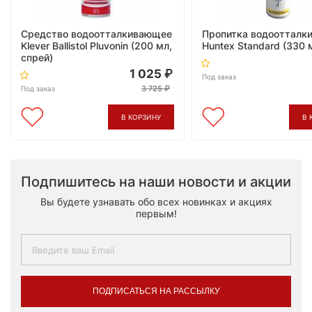
Средство водоотталкивающее
Пропитка водоотталк
Klever Ballistol Pluvonin (200 мл,
Huntex Standard (330 
спрей)
1 025
Под заказ
3 725
Под заказ
В КОРЗИНУ
В 
Подпишитесь на наши новости и акции
Вы будете узнавать обо всех новинках и акциях
первым!
ПОДПИСАТЬСЯ НА РАССЫЛКУ