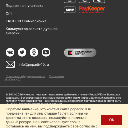
Подарочная упаковка
Опт
TREID-IN / Комиссионка
Калькулятор расчета дульной
энергии
info@popadiv10.ru
Политика конфиденциальности
Согласие на
обработку ПД
© 2013-2026 Интернет-магазин пневматики, арбалетов и луков – PopadiV10.ru. Все права
защищены. Вся информация, размещенная на сайте, носит информационный характер и не
является публичной офертой. Технические данные и комплект поставки товаров могут быть
изменены производителем без уведомления
ИП Жарук Александр Сергеевич, ОГРНИП: 314504704200042
Обратите внимание, что контент сайта popadiv10.ru
предназначен для лиц старше 18 лет. Если вы не
Пользуясь сайтом Popadiv10.ru, пользователь автоматически соглашается с условиями,
прописанными в
Политике конфиденциальности
достигли этого возраста, пожалуйста, покиньте
ОК
данный ресурс. Наш сайт использует cookie.
Копирование любой информации (тексты, фото, видео и др.) с сайта Popadiv10 запрещено,
за исключением наличия письменного согласия администрации сайта Popadiv10.
Оставаясь на нём, вы подтверждаете своё согласие с