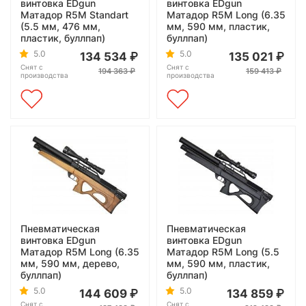
винтовка EDgun
винтовка EDgun
Матадор R5M Standart
Матадор R5M Long (6.35
(5.5 мм, 476 мм,
мм, 590 мм, пластик,
пластик, буллпап)
буллпап)
5.0
5.0
134 534
135 021
Снят с
Снят с
194 363
159 413
производства
производства
Пневматическая
Пневматическая
винтовка EDgun
винтовка EDgun
Матадор R5M Long (6.35
Матадор R5M Long (5.5
мм, 590 мм, дерево,
мм, 590 мм, пластик,
буллпап)
буллпап)
5.0
5.0
144 609
134 859
Снят с
Снят с