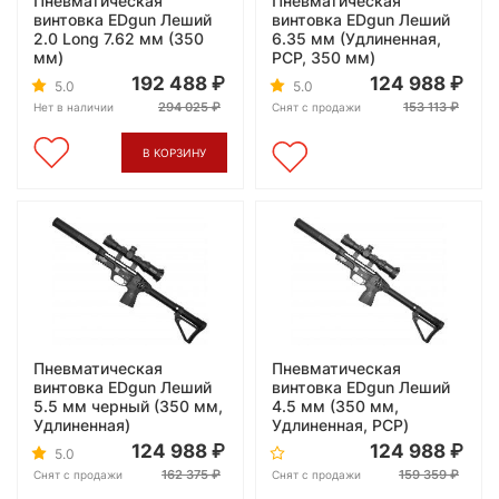
Пневматическая
Пневматическая
винтовка EDgun Леший
винтовка EDgun Леший
2.0 Long 7.62 мм (350
6.35 мм (Удлиненная,
мм)
PCP, 350 мм)
192 488
124 988
5.0
5.0
294 025
153 113
Нет в наличии
Снят с продажи
В КОРЗИНУ
Пневматическая
Пневматическая
винтовка EDgun Леший
винтовка EDgun Леший
5.5 мм черный (350 мм,
4.5 мм (350 мм,
Удлиненная)
Удлиненная, PCP)
124 988
124 988
5.0
162 375
159 359
Снят с продажи
Снят с продажи