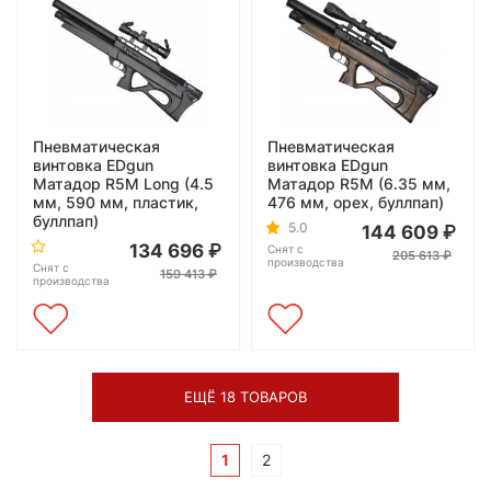
Пневматическая
Пневматическая
винтовка EDgun
винтовка EDgun
Матадор R5M Long (4.5
Матадор R5M (6.35 мм,
мм, 590 мм, пластик,
476 мм, орех, буллпап)
буллпап)
5.0
144 609
134 696
Снят с
205 613
производства
Снят с
159 413
производства
ЕЩЁ 18 ТОВАРОВ
1
2