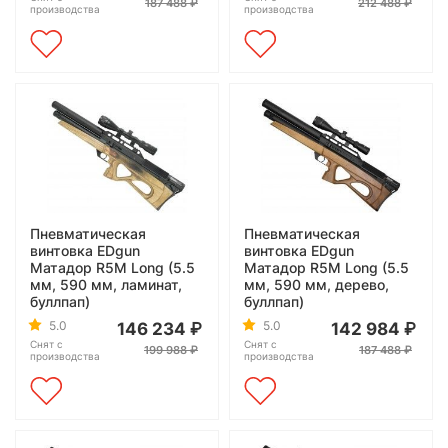
187 488
212 488
производства
производства
Пневматическая
Пневматическая
винтовка EDgun
винтовка EDgun
Матадор R5M Long (5.5
Матадор R5M Long (5.5
мм, 590 мм, ламинат,
мм, 590 мм, дерево,
буллпап)
буллпап)
5.0
5.0
146 234
142 984
Снят с
Снят с
199 988
187 488
производства
производства