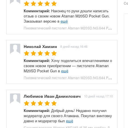
Со
Комментарий:
Наконец-то руки дошли написать
отзыв о своем новом Ataman M20SD Pocket Gun.
Заказывал версию в
ещё
Пневматический пистолет Ataman M20SD.NG.644 Pocket Gun 6.35 мм (приклад, полнотел, бук, зеленый) купить в Москве и СПБ, цена 130000 руб. Доставка по РФ!
Николай Хамзин
8 дней назад 16:46
Комментарий:
Хочу поделиться впечатлениями о
своем новом приобретении — пистолете Ataman
M20SD Pocket Gun в
ещё
Пневматический пистолет Ataman M20SD.NG.644 Pocket Gun 6.35 мм (приклад, полнотел, бук, красный) купить в Москве и СПБ, цена 130000 руб. Доставка по РФ!
Любимов Иван Даниилович
10 дней назад 17:10
Комментарий:
Добрый день! Недавно получил
модератор для своего Атамана. Покупал винтовку
давно и модератор был
ещё
Саундмодератор Ataman КВП M2 (6.35 мм, карбон, ДТК) купить в Москве и СПБ, цена 12210 руб. Доставка по РФ!