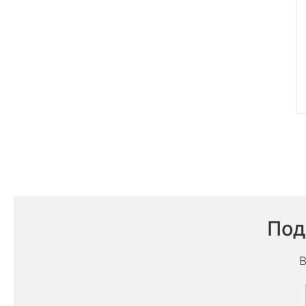
Под
В