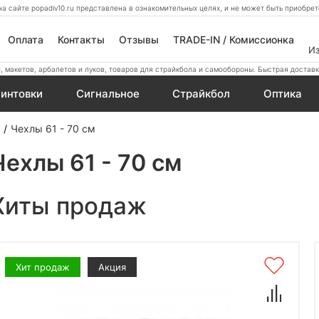
а сайте popadiv10.ru представлена в ознакомительных целях, и не может быть приобр
Оплата
Контакты
Отзывы
TRADE-IN / Комиссионка
И
 макетов, арбалетов и луков, товаров для страйкбола и самообороны. Быстрая доставк
интовки
Сигнальное
Страйкбол
Оптика
Чехлы 61 - 70 см
Чехлы 61 - 70 см
Хиты продаж
Хит продаж
Акция