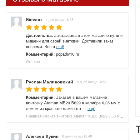
Simson
4 дня назад 16:38
Достоинства:
Заказывала в этом магазине пули и
мишени для своей винтовки. Доставили заказ
вовремя. Все в
ещё
Комментарий:
popadiv10.ru
Отзывы
Руслан Малиновский
8 дней назад 16:52
Комментарий:
Заказал в вашем магазине
винтовку Ataman MB20 B629 в калибре 6,35 мм с
ложем из красного ламината —
ещё
Пневматическая винтовка Ataman MB20 B629 6.35 мм (редуктор, под полнотел, колба, красный ламинат) купить в Москве и СПБ, цена 153100 руб. Доставка по РФ!
Алексей Кукин
8 дней назад 16:48