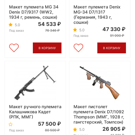
Макет пулемета MG 34
Макет пулемета Denix
Denix D7/9317 (WW2,
MG-34 D7/1317
1934 г, ремень, сошки)
(Германия, 1943 г,
сошки)
54 533
5.0
47 330
5.0
76 346
Под заказ
91 990
Под заказ
В КОРЗИНУ
В КОРЗИНУ
Макет ручного пулемета
Макет пистолет
Калашникова Кадет
пулемета Denix D7/1092
(РПК, ММГ)
Thompson (ММГ, 1928 г,
гангстерский, Томпсон)
57 500
26 905
5.0
80 500
Под заказ