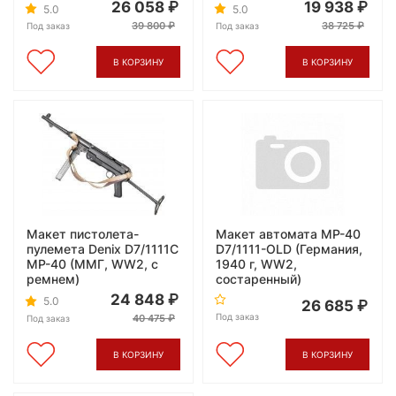
26 058
19 938
5.0
5.0
39 800
38 725
Под заказ
Под заказ
В КОРЗИНУ
В КОРЗИНУ
Макет пистолета-
Макет автомата MP-40
пулемета Denix D7/1111C
D7/1111-OLD (Германия,
MP-40 (ММГ, WW2, с
1940 г, WW2,
ремнем)
состаренный)
24 848
5.0
26 685
Под заказ
40 475
Под заказ
В КОРЗИНУ
В КОРЗИНУ