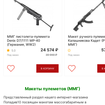
ММГ пистолета-пулемета
Макет ручного пулем
Denix D7/1111 MP-40
Калашникова Кадет (Р
(Германия, WW2)
ММГ)
24 574
5
5.0
39 990
Под заказ
Под заказ
В КОРЗИНУ
В 
Макеты пулеметов (ММГ)
Представленный раздел нашего интернет-магазина
Попадив10 посвящен макетам массогабаритным в