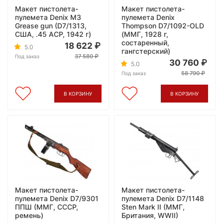
Макет пистолета-
Макет пистолета-
пулемета Denix М3
пулемета Denix
Grease gun (D7/1313,
Thompson D7/1092-OLD
США, .45 ACP, 1942 г)
(ММГ, 1928 г,
состаренный,
18 622
5.0
гангстерский)
37 580
Под заказ
30 760
5.0
58 790
Под заказ
В КОРЗИНУ
В КОРЗИНУ
Макет пистолета-
Макет пистолета-
пулемета Denix D7/9301
пулемета Denix D7/1148
ППШ (ММГ, СССР,
Sten Mark II (ММГ,
ремень)
Британия, WWII)