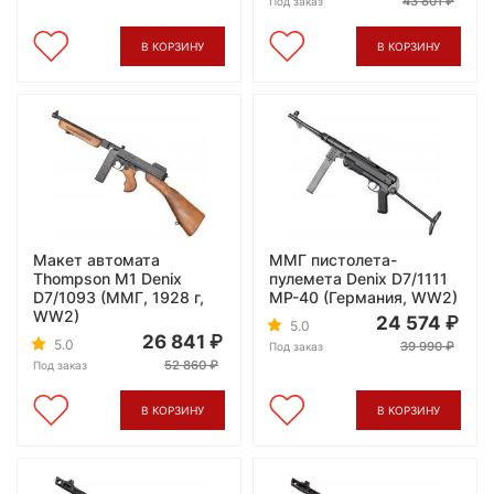
43 801
Под заказ
В КОРЗИНУ
В КОРЗИНУ
Макет автомата
ММГ пистолета-
Thompson M1 Denix
пулемета Denix D7/1111
D7/1093 (ММГ, 1928 г,
MP-40 (Германия, WW2)
WW2)
24 574
5.0
26 841
5.0
39 990
Под заказ
52 860
Под заказ
В КОРЗИНУ
В КОРЗИНУ