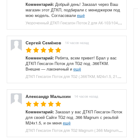
Комментарий:
Добрый день! Заказал через Ваш
магазин этот ДТКП, подбирали с менеджером под
мою модель. Согласовали
ещё
Укороченный ДТКП Гексагон Поток 2 для АК-103/104 (M24x1.5, 7.62x39, 5 камер, сталь, 120 мм) купить в Москве и СПБ, цена 8800 руб. Доставка по РФ!
Сергей Семёнов
14 часов назад
Комментарий:
Ребята, всем привет! Брал у вас
ДТКП Гексагон Поток для TG2 под .366TKM.
Внешне — лаконичный и
ещё
ДТКП Гексагон Поток для TG2 (.366TKM, M24x1.5, 210 мм, банка) купить в Москве и СПБ, цена 23660 руб. Доставка по РФ!
Александр Малыхин
14 часов назад
Комментарий:
Заказал у вас ДТКП Гексагон Поток
для своей Сайги TG2 под .366 Magnum с резьбой
M24x1.5, и он меня
ещё
ДТКП Гексагон Поток для TG2 Magnum (.366 Magnum, M24x1.5, 230 мм, банка) купить в Москве и СПБ, цена 27040 руб. Доставка по РФ!