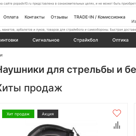
а сайте popadiv10.ru представлена в ознакомительных целях, и не может быть приобр
Оплата
Контакты
Отзывы
TRADE-IN / Комиссионка
И
 макетов, арбалетов и луков, товаров для страйкбола и самообороны. Быстрая доставк
интовки
Сигнальное
Страйкбол
Оптика
ши
Наушники для стрельбы и б
Хиты продаж
Хит продаж
Акция