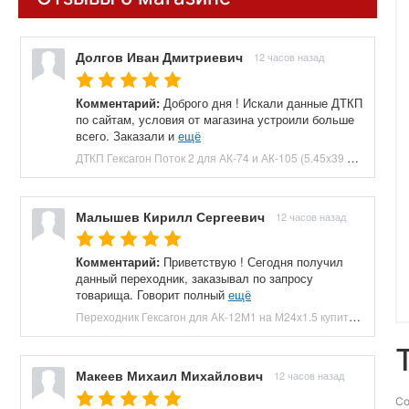
Долгов Иван Дмитриевич
12 часов назад
Комментарий:
Доброго дня ! Искали данные ДТКП
по сайтам, условия от магазина устроили больше
всего. Заказали и
ещё
ДТКП Гексагон Поток 2 для АК-74 и АК-105 (5.45x39 мм, M24x1.5, 170 мм, 7 камер, банка, сталь) купить в Москве и СПБ, цена 9900 руб. Доставка по РФ!
Малышев Кирилл Сергеевич
12 часов назад
Комментарий:
Приветствую ! Сегодня получил
данный переходник, заказывал по запросу
товарища. Говорит полный
ещё
Переходник Гексагон для АК-12М1 на М24х1.5 купить в Москве и СПБ, цена 4900 руб. Доставка по РФ!
Макеев Михаил Михайлович
12 часов назад
Со