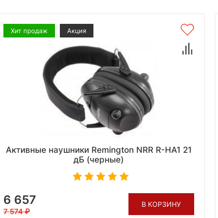
Хит продаж
Акция
Активные наушники Remington NRR R-HA1 21
дБ (черные)
6 657
В КОРЗИНУ
7 574