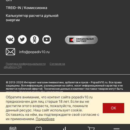
TREID-IN / Комиссионка
Калькулятор расчета дульной
энергии
info@popadiv10.ru
Политика конфиденциальности
Согласие на
обработку ПД
© 2013-2026 Интернет-магазин пневматики, арбалетов и луков – PopadiV10.ru. Все права
защищены. Вся информация, размещенная на сайте, носит информационный характер и не
является публичной офертой. Технические данные и комплект поставки товаров могут быть
изменены производителем без уведомления
ИП Жарук Александр Сергеевич, ОГРНИП: 314504704200042
Обратите внимание, что контент сайта popadiv10.ru
предназначен для лиц старше 18 лет. Если вы не
Пользуясь сайтом Popadiv10.ru, пользователь автоматически соглашается с условиями,
прописанными в
Политике конфиденциальности
достигли этого возраста, пожалуйста, покиньте
ОК
данный ресурс. Наш сайт использует cookie.
Копирование любой информации (тексты, фото, видео и др.) с сайта Popadiv10 запрещено,
за исключением наличия письменного согласия администрации сайта Popadiv10.
Оставаясь на нём, вы подтверждаете своё согласие с
их применением.
Подробнее