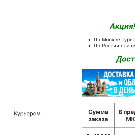
Акция!
По Москве курье
По России при с
Дост
Сумма
В пре
Курьером
заказа
МК