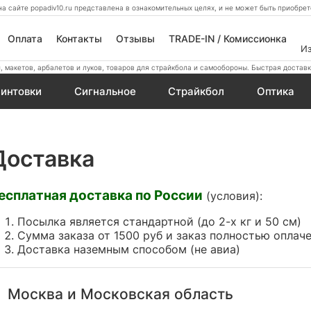
а сайте popadiv10.ru представлена в ознакомительных целях, и не может быть приобр
Оплата
Контакты
Отзывы
TRADE-IN / Комиссионка
И
 макетов, арбалетов и луков, товаров для страйкбола и самообороны. Быстрая доставк
интовки
Сигнальное
Страйкбол
Оптика
Доставка
есплатная доставка по Роcсии
(условия):
Посылка является стандартной (до 2-х кг и 50 см)
Сумма заказа от 1500 руб и заказ полностью оплач
Доставка наземным способом (не авиа)
Москва и Московская область