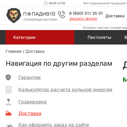
09:00-21:00
Вся лицензионная продукция н
8 (800) 511 35 01
Доставка
ЗАКАЗАТЬ ЗВОНОК
ОРУЖЕЙНЫЙ МАГАЗИН
Интернет-магазин пневматики,
Категории
Пистолеты
В
Главная
Доставка
Навигация по другим разделам
Гарантии
Б
Калькулятор расчета дульной энергии
Гравировка
Доставка
Как оформить заказ на сайте