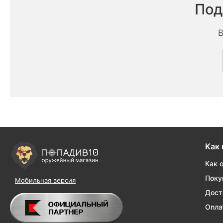
Под
В
Как 
Как 
Поку
Мобильная версия
Дост
Опла