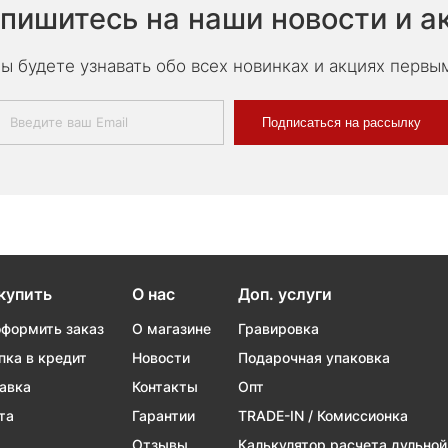
пишитесь на наши новости и а
ы будете узнавать обо всех новинках и акциях первы
Подписаться на рассылку
купить
О нас
Доп. услуги
оформить заказ
О магазине
Гравировка
пка в кредит
Новости
Подарочная упаковка
авка
Контакты
Опт
та
Гарантии
TRADE-IN / Комиссионка
Отзывы
Калькулятор расчета дульной