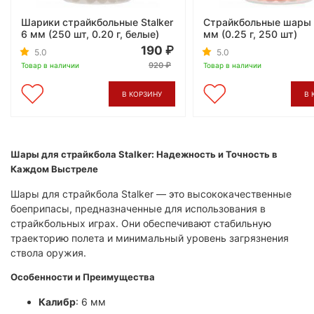
Шарики страйкбольные Stalker
Страйкбольные шары S
6 мм (250 шт, 0.20 г, белые)
мм (0.25 г, 250 шт)
190
5.0
5.0
920
Товар в наличии
Товар в наличии
В КОРЗИНУ
В 
Шары для страйкбола Stalker: Надежность и Точность в
Каждом Выстреле
Шары для страйкбола Stalker — это высококачественные
боеприпасы, предназначенные для использования в
страйкбольных играх. Они обеспечивают стабильную
траекторию полета и минимальный уровень загрязнения
ствола оружия.​
Особенности и Преимущества
Калибр
: 6 мм