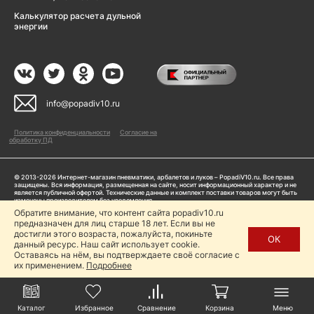
Калькулятор расчета дульной
энергии
info@popadiv10.ru
Политика конфиденциальности
Согласие на
обработку ПД
© 2013-2026 Интернет-магазин пневматики, арбалетов и луков – PopadiV10.ru. Все права
защищены. Вся информация, размещенная на сайте, носит информационный характер и не
является публичной офертой. Технические данные и комплект поставки товаров могут быть
изменены производителем без уведомления
ИП Жарук Александр Сергеевич, ОГРНИП: 314504704200042
Обратите внимание, что контент сайта popadiv10.ru
предназначен для лиц старше 18 лет. Если вы не
Пользуясь сайтом Popadiv10.ru, пользователь автоматически соглашается с условиями,
прописанными в
Политике конфиденциальности
достигли этого возраста, пожалуйста, покиньте
ОК
данный ресурс. Наш сайт использует cookie.
Копирование любой информации (тексты, фото, видео и др.) с сайта Popadiv10 запрещено,
за исключением наличия письменного согласия администрации сайта Popadiv10.
Оставаясь на нём, вы подтверждаете своё согласие с
их применением.
Подробнее
Каталог
Избранное
Сравнение
Корзина
Меню