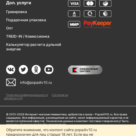
Доп. услуги
Гравировка
Подарочная упаковка
Опт
TREID-IN / Комиссионка
Калькулятор расчета дульной
энергии
info@popadiv10.ru
Политика конфиденциальности
Согласие на
обработку ПД
© 2013-2026 Интернет-магазин пневматики, арбалетов и луков – PopadiV10.ru. Все права
защищены. Вся информация, размещенная на сайте, носит информационный характер и не
является публичной офертой. Технические данные и комплект поставки товаров могут быть
изменены производителем без уведомления
ИП Жарук Александр Сергеевич, ОГРНИП: 314504704200042
Обратите внимание, что контент сайта popadiv10.ru
предназначен для лиц старше 18 лет. Если вы не
Пользуясь сайтом Popadiv10.ru, пользователь автоматически соглашается с условиями,