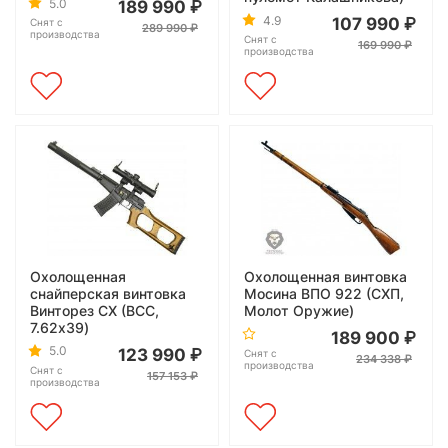
5.0
189 990
4.9
107 990
Снят с
289 990
производства
Снят с
169 990
производства
Охолощенная
Охолощенная винтовка
снайперская винтовка
Мосина ВПО 922 (СХП,
Винторез СХ (ВСС,
Молот Оружие)
7.62x39)
189 900
5.0
123 990
Снят с
234 338
производства
Снят с
157 153
производства