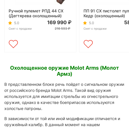
Ручной пулемет РПД 44 СХ
ПП 91 СХ пистолет пу
(Дегтярева охолощенный)
Кедр (охолощенный)
169 990
5
5.0
5.0
216 593
Снят с продажи
Снят с продажи
Охолощенное оружие Molot Arms (Молот
Армз)
В представленном блоке речь пойдет о сигнальном оружии
от российского бренда Molot Arms. Такой вид оружия
используется для имитации стрельбы из огнестрельного
оружия, однако в качестве боеприпасов используются
холостые патроны.
В зависимости от той или иной модификации отличается и
оружейный калибр. В данный момент на нашем