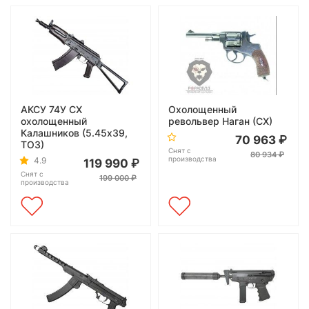
АКСУ 74У СХ
Охолощенный
охолощенный
револьвер Наган (СХ)
Калашников (5.45х39,
70 963
ТОЗ)
Снят с
80 934
производства
4.9
119 990
Снят с
199 000
производства