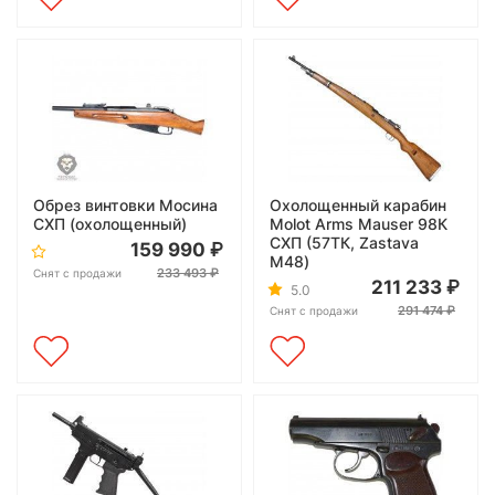
Обрез винтовки Мосина
Охолощенный карабин
СХП (охолощенный)
Molot Arms Mauser 98К
СХП (57ТК, Zastava
159 990
M48)
233 493
Снят с продажи
211 233
5.0
291 474
Снят с продажи