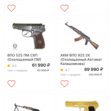
ВПО 525 ПМ СХП
АКМ ВПО 925 2К
(Охолощенный ПМ)
(Охолощенный Автомат
Калашникова)
61 990
5.0
89 990
4.7
87 990
Снят с продажи
109 990
Снят с продажи