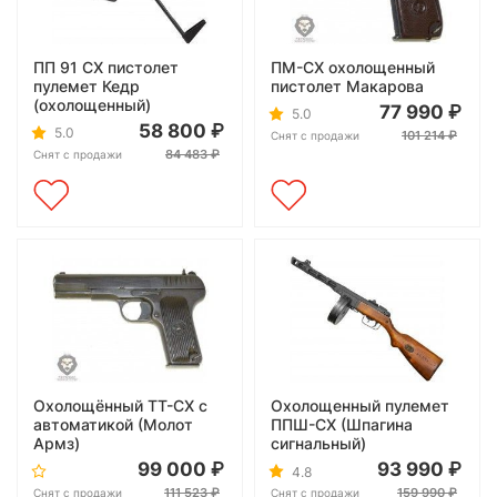
ПП 91 СХ пистолет
ПМ-СХ охолощенный
пулемет Кедр
пистолет Макарова
(охолощенный)
77 990
5.0
58 800
5.0
101 214
Снят с продажи
84 483
Снят с продажи
Охолощённый ТТ-СХ с
Охолощенный пулемет
автоматикой (Молот
ППШ-СХ (Шпагина
Армз)
сигнальный)
99 000
93 990
4.8
111 523
159 990
Снят с продажи
Снят с продажи