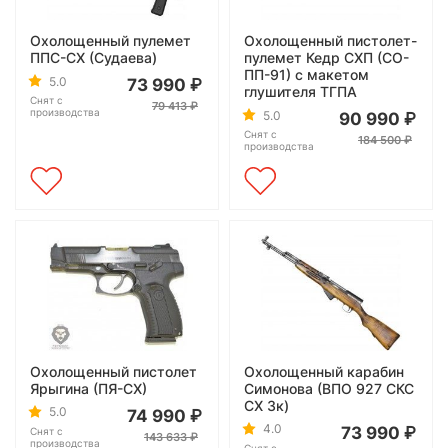
Охолощенный пулемет
Охолощенный пистолет-
ППС-СХ (Судаева)
пулемет Кедр СХП (СО-
ПП-91) с макетом
5.0
73 990
глушителя ТГПА
Снят с
79 413
производства
5.0
90 990
Снят с
184 500
производства
Охолощенный пистолет
Охолощенный карабин
Ярыгина (ПЯ-СХ)
Симонова (ВПО 927 СКС
СХ 3к)
5.0
74 990
4.0
73 990
Снят с
143 633
производства
Снят с