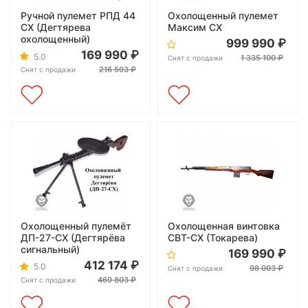
Ручной пулемет РПД 44
Охолощенный пулемет
СХ (Дегтярева
Максим СХ
охолощенный)
999 990
169 990
5.0
1 335 100
Снят с продажи
216 593
Снят с продажи
Охолощенный пулемёт
Охолощенная винтовка
ДП-27-СХ (Дегтярёва
СВТ-СХ (Токарева)
сигнальный)
169 990
412 174
5.0
98 003
Снят с продажи
469 803
Снят с продажи