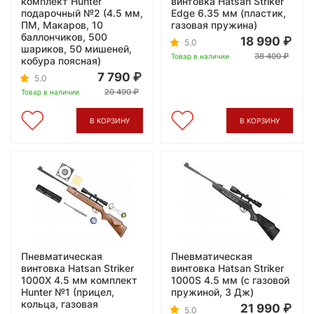
комплект Hunter
винтовка Hatsan Striker
подарочный №2 (4.5 мм,
Edge 6.35 мм (пластик,
ПМ, Макаров, 10
газовая пружина)
баллончиков, 500
18 990
5.0
шариков, 50 мишеней,
38 400
Товар в наличии
кобура поясная)
7 790
5.0
20 490
Товар в наличии
В КОРЗИНУ
В КОРЗИНУ
Пневматическая
Пневматическая
винтовка Hatsan Striker
винтовка Hatsan Striker
1000X 4.5 мм комплект
1000S 4.5 мм (с газовой
Hunter №1 (прицел,
пружиной, 3 Дж)
кольца, газовая
21 990
5.0