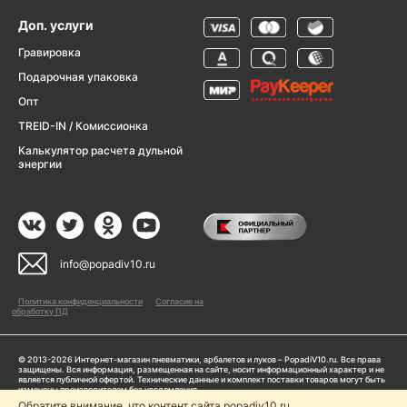
Доп. услуги
Гравировка
Подарочная упаковка
Опт
TREID-IN / Комиссионка
Калькулятор расчета дульной
энергии
info@popadiv10.ru
Политика конфиденциальности
Согласие на
обработку ПД
© 2013-2026 Интернет-магазин пневматики, арбалетов и луков – PopadiV10.ru. Все права
защищены. Вся информация, размещенная на сайте, носит информационный характер и не
является публичной офертой. Технические данные и комплект поставки товаров могут быть
изменены производителем без уведомления
ИП Жарук Александр Сергеевич, ОГРНИП: 314504704200042
Обратите внимание, что контент сайта popadiv10.ru