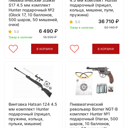
пневматический Stalker
4.5 мм комплект Hunter
S17 4.5 мм комплект
подарочный (прицел,
Hunter подарочный №2
кольца, мишени, пули,
(Glock 17, 10 баллонов,
пружина)
500 шаров, 50 мишеней,
36 710
5.0
очки)
62 140
Товар в наличии
6 490
5.0
18 590
Товар в наличии
В КОРЗИНУ
В КОРЗИНУ
Винтовка Hatsan 124 4.5
Пневматический
мм комплект Hunter
револьвер Borner NGT-B
подарочный (прицел,
комплект Hunter №1
пружина, кольца,
подарочный (Наган, 500
пульки, мишени)
шаров, 10 баллонов,