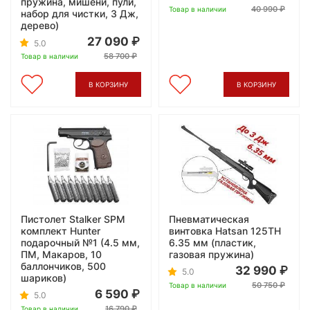
пружина, мишени, пули,
40 990
Товар в наличии
набор для чистки, 3 Дж,
дерево)
27 090
5.0
58 700
Товар в наличии
В КОРЗИНУ
В КОРЗИНУ
Пистолет Stalker SPM
Пневматическая
комплект Hunter
винтовка Hatsan 125TH
подарочный №1 (4.5 мм,
6.35 мм (пластик,
ПМ, Макаров, 10
газовая пружина)
баллончиков, 500
32 990
5.0
шариков)
50 750
Товар в наличии
6 590
5.0
16 790
Товар в наличии