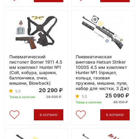
Пневматический
Пневматическая
пистолет Borner 1911 4.5
винтовка Hatsan Striker
мм комплект Hunter №1
1000S 4.5 мм комплект
(Colt, кобура, шарики,
Hunter №1 (прицел,
баллончики, очки,
кольца, газовая
мишени, Blowback)
пружина, мишени, пули,
набор для чистки, 3 Дж)
20 290
5.0
25 090
5.0
38 505
Товар в наличии
48 190
Товар в наличии
В КОРЗИНУ
В КОРЗИНУ