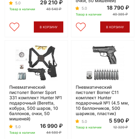
очки, 50 мишеней)
29 210
5.0
18 790
5.0
48 540
Товар в наличии
40 385
Товар в наличии
В КОРЗИНУ
В КОРЗИНУ
Пневматический
Пневматический
пистолет Borner Sport
пистолет Borner C11
331 комплект Hunter №1
комплект Hunter
подарочный (Beretta,
подарочный №1 (4.5 мм,
кобура, 500 шаров, 10
10 баллончиков, 500
баллонов, очки, 50
шариков, пластик)
мишеней)
5 590
5.0
16 990
5.0
12 320
Товар в наличии
44 580
Товар в наличии