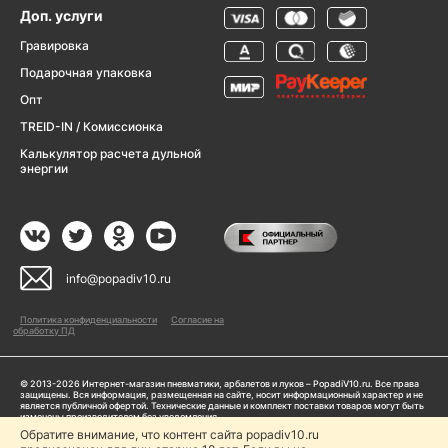
Доп. услуги
Гравировка
Подарочная упаковка
Опт
TREID-IN / Комиссионка
Калькулятор расчета дульной
энергии
info@popadiv10.ru
Политика конфиденциальности
Согласие на
обработку ПД
© 2013-2026 Интернет-магазин пневматики, арбалетов и луков – PopadiV10.ru. Все права
защищены. Вся информация, размещенная на сайте, носит информационный характер и не
является публичной офертой. Технические данные и комплект поставки товаров могут быть
изменены производителем без уведомления
ИП Жарук Александр Сергеевич, ОГРНИП: 314504704200042
Обратите внимание, что контент сайта popadiv10.ru
Пользуясь сайтом Popadiv10.ru, пользователь автоматически соглашается с условиями,