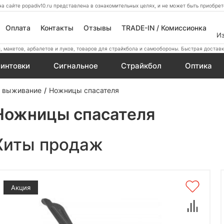
а сайте popadiv10.ru представлена в ознакомительных целях, и не может быть приобр
Оплата
Контакты
Отзывы
TRADE-IN / Комиссионка
И
 макетов, арбалетов и луков, товаров для страйкбола и самообороны. Быстрая доставк
интовки
Сигнальное
Страйкбол
Оптика
и выживание
Ножницы спасателя
Ножницы спасателя
Хиты продаж
Акция