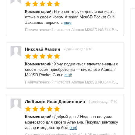
Комментарий:
Наконец-то руки дошли написать
отзыв о своем новом Ataman M20SD Pocket Gun.
Заказывал версию в
ещё
Пневматический пистолет Ataman M20SD.NG.644 Pocket Gun 6.35 мм (приклад, полнотел, бук, зеленый) купить в Москве и СПБ, цена 130000 руб. Доставка по РФ!
Николай Хамзин
7 дней назад 16:46
Комментарий:
Хочу поделиться впечатлениями о
своем новом приобретении — пистолете Ataman
M20SD Pocket Gun в
ещё
Пневматический пистолет Ataman M20SD.NG.644 Pocket Gun 6.35 мм (приклад, полнотел, бук, красный) купить в Москве и СПБ, цена 130000 руб. Доставка по РФ!
Любимов Иван Даниилович
9 дней назад 17:10
Комментарий:
Добрый день! Недавно получил
модератор для своего Атамана. Покупал винтовку
давно и модератор был
ещё
Саундмодератор Ataman КВП M2 (6.35 мм, карбон, ДТК) купить в Москве и СПБ, цена 12210 руб. Доставка по РФ!