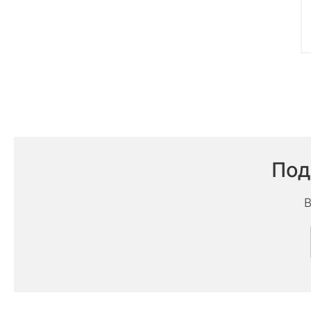
Под
В