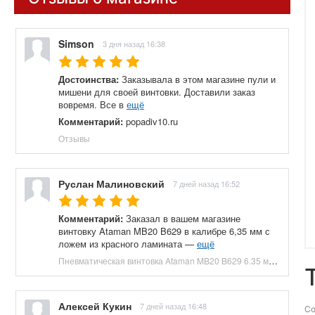
Simson
3 дня назад 16:38
Достоинства:
Заказывала в этом магазине пули и
мишени для своей винтовки. Доставили заказ
вовремя. Все в
ещё
Комментарий:
popadiv10.ru
Отзывы
Руслан Малиновский
7 дней назад 16:52
Комментарий:
Заказал в вашем магазине
винтовку Ataman MB20 B629 в калибре 6,35 мм с
ложем из красного ламината —
ещё
Пневматическая винтовка Ataman MB20 B629 6.35 мм (редуктор, под полнотел, колба, красный ламинат) купить в Москве и СПБ, цена 153100 руб. Доставка по РФ!
Алексей Кукин
7 дней назад 16:48
Со