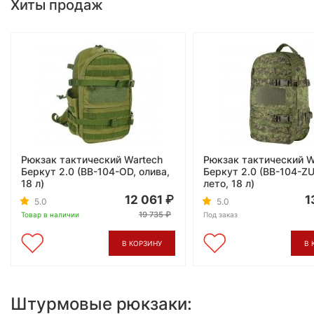
Хиты продаж
Рюкзак тактический Wartech
Рюкзак тактический W
Беркут 2.0 (BB-104-OD, олива,
Беркут 2.0 (BB-104-Z
18 л)
лето, 18 л)
12 061
1
5.0
5.0
19 735
Товар в наличии
Под заказ
В КОРЗИНУ
В 
Штурмовые рюкзаки: