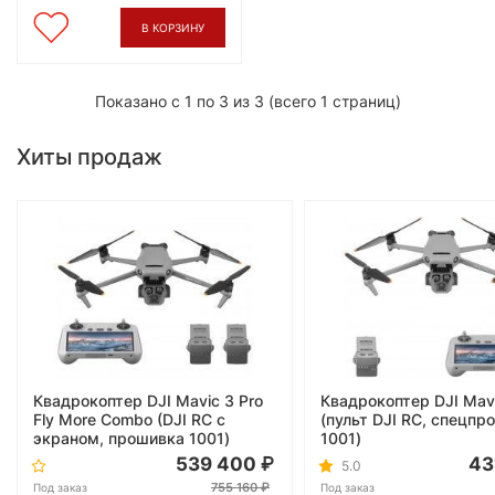
В КОРЗИНУ
Показано с 1 по 3 из 3 (всего 1 страниц)
Хиты продаж
Квадрокоптер DJI Mavic 3 Pro
Квадрокоптер DJI Mavi
Fly More Combo (DJI RC с
(пульт DJI RC, спецпр
экраном, прошивка 1001)
1001)
539 400
43
5.0
755 160
Под заказ
Под заказ