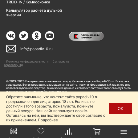
TREID-IN / Комиссионка
Калькулятор расчета дульной
энергии
info@popadiv10.ru
Политика конфиденциальности
Согласие на
обработку ПД
© 2013-2026 Интернет-магазин пневматики, арбалетов и луков – PopadiV10.ru. Все права
защищены. Вся информация, размещенная на сайте, носит информационный характер и не
является публичной офертой. Технические данные и комплект поставки товаров могут быть
изменены производителем без уведомления
ИП Жарук Александр Сергеевич, ОГРНИП: 314504704200042
Обратите внимание, что контент сайта popadiv10.ru
предназначен для лиц старше 18 лет. Если вы не
Пользуясь сайтом Popadiv10.ru, пользователь автоматически соглашается с условиями,
прописанными в
Политике конфиденциальности
достигли этого возраста, пожалуйста, покиньте
ОК
данный ресурс. Наш сайт использует cookie.
Копирование любой информации (тексты, фото, видео и др.) с сайта Popadiv10 запрещено,
за исключением наличия письменного согласия администрации сайта Popadiv10.
Оставаясь на нём, вы подтверждаете своё согласие с
их применением.
Подробнее