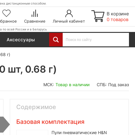
етена дистанционным способом.
В корзине
0 товаров
збранное
Сравнение
Личный кабинет
а по всей России и в Беларусь
Аксессуары
68 г)
 шт, 0.68 г)
МСК:
Товар в наличии
СПБ:
Под заказ
Содержимое
Базовая комплектация
Пули пневматические H&N