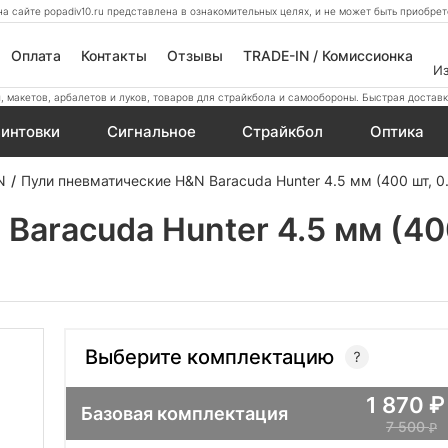
а сайте popadiv10.ru представлена в ознакомительных целях, и не может быть приобр
Оплата
Контакты
Отзывы
TRADE-IN / Комиссионка
И
 макетов, арбалетов и луков, товаров для страйкбола и самообороны. Быстрая доставк
интовки
Сигнальное
Страйкбол
Оптика
N
Пули пневматические H&N Baracuda Hunter 4.5 мм (400 шт, 0.
aracuda Hunter 4.5 мм (400
Выберите комплектацию
1 870
Базовая комплектация
7 500