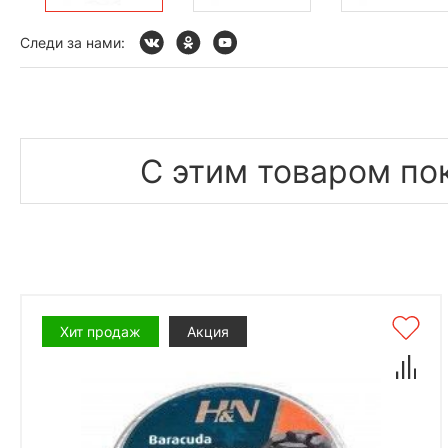
Следи за нами:
С этим товаром по
Хит продаж
Акция