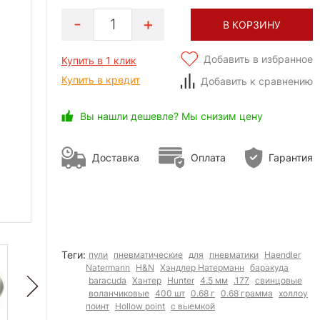
1
В КОРЗИНУ
Добавить в избранное
Купить в 1 клик
Купить в кредит
Добавить к сравнению
Вы нашли дешевле? Мы снизим цену
Доставка
Оплата
Гарантия
Теги:
пули
пневматические
для
пневматики
Haendler
Natermann
H&N
Хэндлер Натерманн
баракуда
baracuda
Хантер
Hunter
4.5 мм
.177
свинцовые
воланчиковые
400 шт
0.68 г
0.68 грамма
холлоу
поинт
Hollow point
с выемкой