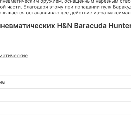
с пневматическим оружием, оснащенным нарезным ств
вной части. Благодаря этому при попадании пуля Барак
повышается останавливающее действие из-за максимал
невматических H&N Baracuda Hunter 4
матические
ма