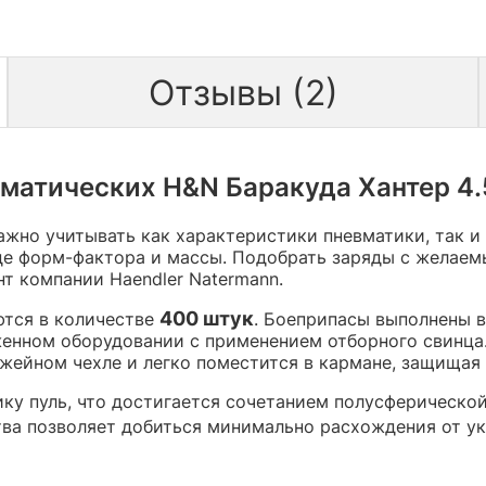
Отзывы (2)
матических H&N Баракуда Хантер 4.5 
ажно учитывать как характеристики пневматики, так и
де форм-фактора и массы. Подобрать заряды с желаем
т компании Haendler Natermann.
400 штук
ются в количестве
. Боеприпасы выполнены в
женном оборудовании с применением отборного свинца.
жейном чехле и легко поместится в кармане, защищая п
у пуль, что достигается сочетанием полусферической
тва позволяет добиться минимально расхождения от ука