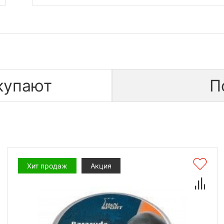
купают
П
Хит продаж
Акция