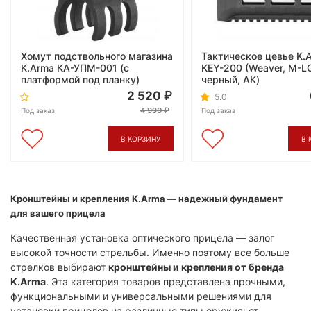
Хомут подствольного магазина
Тактическое цевье K.
K.Arma КА-УПМ-001 (с
KEY-200 (Weaver, M-L
платформой под планку)
черный, АК)
2 520
5.0
4 990
Под заказ
Под заказ
В КОРЗИНУ
В 
Кронштейны и крепления K.Arma — надежный фундамент
для вашего прицела
Качественная установка оптического прицела — залог
высокой точности стрельбы. Именно поэтому все больше
стрелков выбирают
кронштейны и крепления от бренда
K.Arma
. Эта категория товаров представлена прочными,
функциональными и универсальными решениями для
установки прицелов на различные типы оружия: от