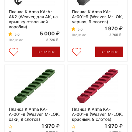
Планка K.Arma КА-А-
Планка K.Arma КА-
АК2 (Weaver, для АК, на
А-001-9 (Weaver, M-LOK,
крышку ствольной
черная, 9 слотов)
коробки)
1 970
5.0
5 000
5.0
3 705
Под заказ
8 720
Под заказ
В КОРЗИНУ
В КОРЗИНУ
Планка K.Arma КА-
Планка K.Arma КА-
А-001-9 (Weaver, M-LOK,
А-001-9 (Weaver, M-LOK,
хаки, 9 слотов)
красный, 9 слотов)
1 970
1 970