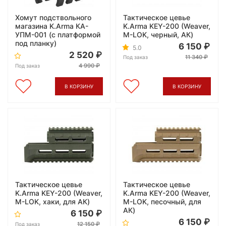
Хомут подствольного
Тактическое цевье
магазина K.Arma КА-
K.Arma KEY-200 (Weaver,
УПМ-001 (с платформой
M-LOK, черный, АК)
под планку)
6 150
5.0
2 520
11 340
Под заказ
4 990
Под заказ
В КОРЗИНУ
В КОРЗИНУ
Тактическое цевье
Тактическое цевье
K.Arma KEY-200 (Weaver,
K.Arma KEY-200 (Weaver,
M-LOK, хаки, для АК)
M-LOK, песочный, для
АК)
6 150
6 150
12 150
Под заказ