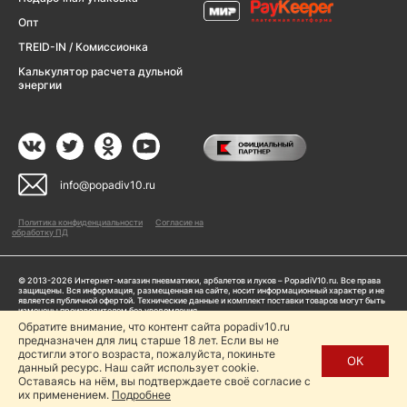
Опт
TREID-IN / Комиссионка
Калькулятор расчета дульной
энергии
info@popadiv10.ru
Политика конфиденциальности
Согласие на
обработку ПД
© 2013-2026 Интернет-магазин пневматики, арбалетов и луков – PopadiV10.ru. Все права
защищены. Вся информация, размещенная на сайте, носит информационный характер и не
является публичной офертой. Технические данные и комплект поставки товаров могут быть
изменены производителем без уведомления
ИП Жарук Александр Сергеевич, ОГРНИП: 314504704200042
Обратите внимание, что контент сайта popadiv10.ru
предназначен для лиц старше 18 лет. Если вы не
Пользуясь сайтом Popadiv10.ru, пользователь автоматически соглашается с условиями,
прописанными в
Политике конфиденциальности
достигли этого возраста, пожалуйста, покиньте
ОК
данный ресурс. Наш сайт использует cookie.
Копирование любой информации (тексты, фото, видео и др.) с сайта Popadiv10 запрещено,
за исключением наличия письменного согласия администрации сайта Popadiv10.
Оставаясь на нём, вы подтверждаете своё согласие с
их применением.
Подробнее