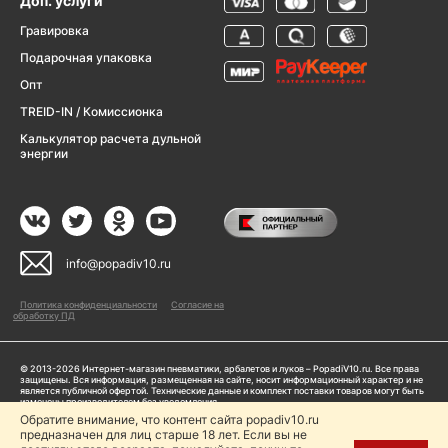
Доп. услуги
Гравировка
Подарочная упаковка
Опт
TREID-IN / Комиссионка
Калькулятор расчета дульной
энергии
info@popadiv10.ru
Политика конфиденциальности
Согласие на
обработку ПД
© 2013-2026 Интернет-магазин пневматики, арбалетов и луков – PopadiV10.ru. Все права
защищены. Вся информация, размещенная на сайте, носит информационный характер и не
является публичной офертой. Технические данные и комплект поставки товаров могут быть
изменены производителем без уведомления
ИП Жарук Александр Сергеевич, ОГРНИП: 314504704200042
Обратите внимание, что контент сайта popadiv10.ru
Пользуясь сайтом Popadiv10.ru, пользователь автоматически соглашается с условиями,
предназначен для лиц старше 18 лет. Если вы не
прописанными в
Политике конфиденциальности