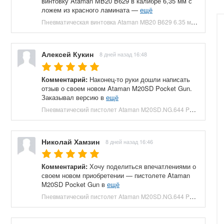
винтовку Ataman MB20 B629 в калибре 6,35 мм с
ложем из красного ламината —
ещё
Пневматическая винтовка Ataman MB20 B629 6.35 мм (редуктор, под полнотел, колба, красный ламинат) купить в Москве и СПБ, цена 153100 руб. Доставка по РФ!
Алексей Кукин
8 дней назад 16:48
Комментарий:
Наконец-то руки дошли написать
отзыв о своем новом Ataman M20SD Pocket Gun.
Заказывал версию в
ещё
Пневматический пистолет Ataman M20SD.NG.644 Pocket Gun 6.35 мм (приклад, полнотел, бук, зеленый) купить в Москве и СПБ, цена 130000 руб. Доставка по РФ!
Николай Хамзин
8 дней назад 16:46
Комментарий:
Хочу поделиться впечатлениями о
своем новом приобретении — пистолете Ataman
M20SD Pocket Gun в
ещё
Пневматический пистолет Ataman M20SD.NG.644 Pocket Gun 6.35 мм (приклад, полнотел, бук, красный) купить в Москве и СПБ, цена 130000 руб. Доставка по РФ!