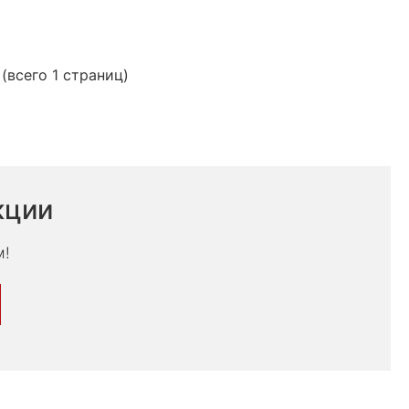
 (всего 1 страниц)
кции
м!