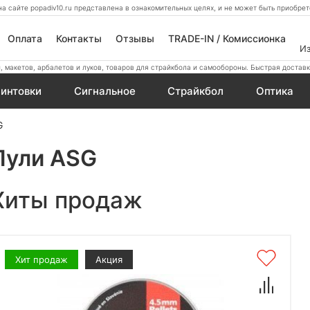
а сайте popadiv10.ru представлена в ознакомительных целях, и не может быть приобр
Оплата
Контакты
Отзывы
TRADE-IN / Комиссионка
И
 макетов, арбалетов и луков, товаров для страйкбола и самообороны. Быстрая доставк
интовки
Сигнальное
Страйкбол
Оптика
G
Пули ASG
Хиты продаж
Хит продаж
Акция