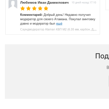
Любимов Иван Даниилович
10 дней назад 17:10
Комментарий:
Добрый день! Недавно получил
модератор для своего Атамана. Покупал винтовку
давно и модератор был
ещё
Саундмодератор Ataman КВП M2 (6.35 мм, карбон, ДТК) купить в Москве и СПБ, цена 12210 руб. Доставка по РФ!
Под
В