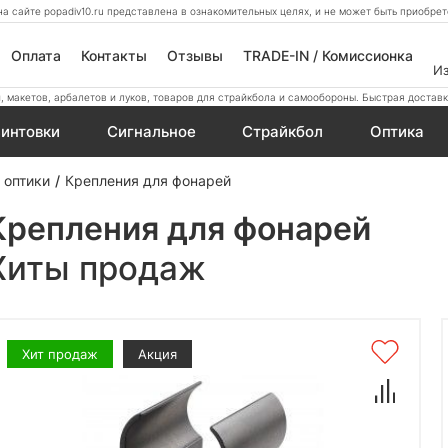
а сайте popadiv10.ru представлена в ознакомительных целях, и не может быть приобр
Оплата
Контакты
Отзывы
TRADE-IN / Комиссионка
И
 макетов, арбалетов и луков, товаров для страйкбола и самообороны. Быстрая доставк
интовки
Сигнальное
Страйкбол
Оптика
 оптики
Крепления для фонарей
Крепления для фонарей
Хиты продаж
Хит продаж
Акция