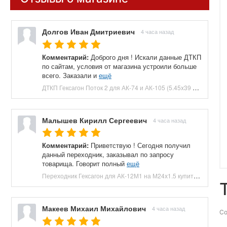
Долгов Иван Дмитриевич
4 часа назад
Комментарий:
Доброго дня ! Искали данные ДТКП
по сайтам, условия от магазина устроили больше
всего. Заказали и
ещё
ДТКП Гексагон Поток 2 для АК-74 и АК-105 (5.45x39 мм, M24x1.5, 170 мм, 7 камер, банка, сталь) купить в Москве и СПБ, цена 9900 руб. Доставка по РФ!
Малышев Кирилл Сергеевич
4 часа назад
Комментарий:
Приветствую ! Сегодня получил
данный переходник, заказывал по запросу
товарища. Говорит полный
ещё
Переходник Гексагон для АК-12М1 на М24х1.5 купить в Москве и СПБ, цена 4900 руб. Доставка по РФ!
Макеев Михаил Михайлович
4 часа назад
Со