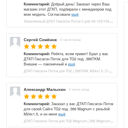
Комментарий:
Добрый день! Заказал через Ваш
магазин этот ДТКП, подбирали с менеджером под
мою модель. Согласовали
ещё
Укороченный ДТКП Гексагон Поток 2 для АК-103/104 (M24x1.5, 7.62x39, 5 камер, сталь, 120 мм) купить в Москве и СПБ, цена 8800 руб. Доставка по РФ!
Сергей Семёнов
6 часов назад
Комментарий:
Ребята, всем привет! Брал у вас
ДТКП Гексагон Поток для TG2 под .366TKM.
Внешне — лаконичный и
ещё
ДТКП Гексагон Поток для TG2 (.366TKM, M24x1.5, 210 мм, банка) купить в Москве и СПБ, цена 23660 руб. Доставка по РФ!
Александр Малыхин
6 часов назад
Комментарий:
Заказал у вас ДТКП Гексагон Поток
для своей Сайги TG2 под .366 Magnum с резьбой
M24x1.5, и он меня
ещё
ДТКП Гексагон Поток для TG2 Magnum (.366 Magnum, M24x1.5, 230 мм, банка) купить в Москве и СПБ, цена 27040 руб. Доставка по РФ!