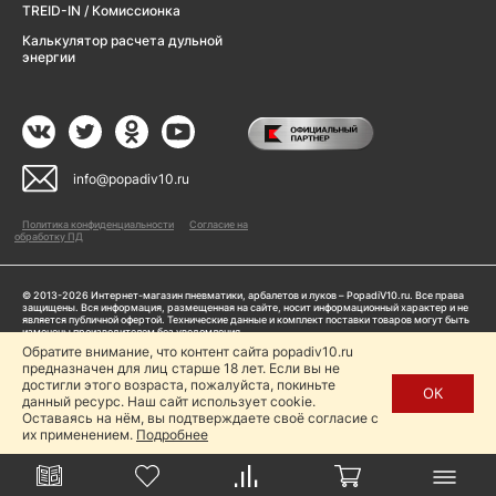
TREID-IN / Комиссионка
Калькулятор расчета дульной
энергии
info@popadiv10.ru
Политика конфиденциальности
Согласие на
обработку ПД
© 2013-2026 Интернет-магазин пневматики, арбалетов и луков – PopadiV10.ru. Все права
защищены. Вся информация, размещенная на сайте, носит информационный характер и не
является публичной офертой. Технические данные и комплект поставки товаров могут быть
изменены производителем без уведомления
ИП Жарук Александр Сергеевич, ОГРНИП: 314504704200042
Обратите внимание, что контент сайта popadiv10.ru
Пользуясь сайтом Popadiv10.ru, пользователь автоматически соглашается с условиями,
предназначен для лиц старше 18 лет. Если вы не
прописанными в
Политике конфиденциальности
достигли этого возраста, пожалуйста, покиньте
ОК
данный ресурс. Наш сайт использует cookie.
Копирование любой информации (тексты, фото, видео и др.) с сайта Popadiv10 запрещено,
за исключением наличия письменного согласия администрации сайта Popadiv10.
Оставаясь на нём, вы подтверждаете своё согласие с
их применением.
Подробнее