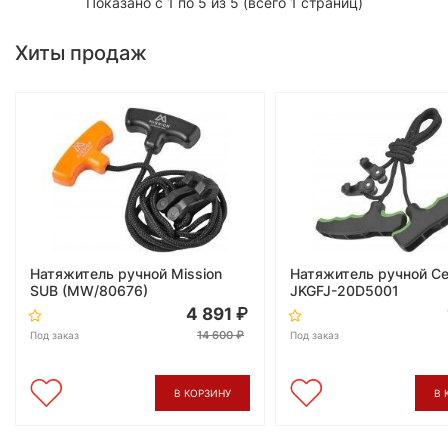
Показано с 1 по 5 из 5 (всего 1 страниц)
Хиты продаж
Натяжитель ручной Mission
Натяжитель ручной Ce
SUB (MW/80676)
JKGFJ-20D5001
4 891
14 600
Под заказ
Под заказ
В КОРЗИНУ
В 