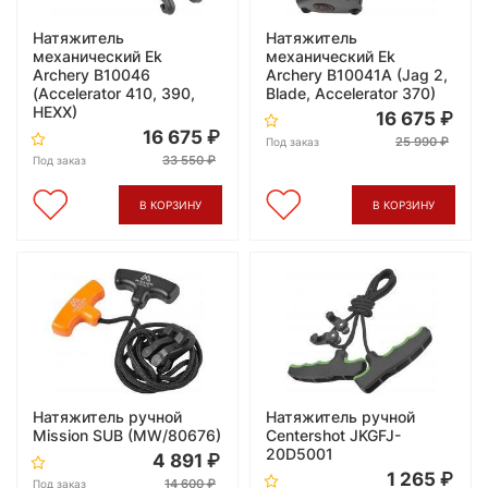
Натяжитель
Натяжитель
механический Ek
механический Ek
Archery B10046
Archery B10041A (Jag 2,
(Accelerator 410, 390,
Blade, Accelerator 370)
HEXX)
16 675
16 675
25 990
Под заказ
33 550
Под заказ
В КОРЗИНУ
В КОРЗИНУ
Натяжитель ручной
Натяжитель ручной
Mission SUB (MW/80676)
Centershot JKGFJ-
20D5001
4 891
1 265
14 600
Под заказ