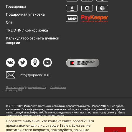
Гравировка
Подарочная упаковка
Опт
TREID-IN / Комиссионка
Калькулятор расчета дульной
энергии
info@popadiv10.ru
Политика конфиденциальности
Согласие на
обработку ПД
© 2013-2026 Интернет-магазин пневматики, арбалетов и луков – PopadiV10.ru. Все права
защищены. Вся информация, размещенная на сайте, носит информационный характер и не
является публичной офертой. Технические данные и комплект поставки товаров могут быть
изменены производителем без уведомления
ИП Жарук Александр Сергеевич, ОГРНИП: 314504704200042
Обратите внимание, что контент сайта popadiv10.ru
предназначен для лиц старше 18 лет. Если вы не
Пользуясь сайтом Popadiv10.ru, пользователь автоматически соглашается с условиями,
прописанными в
Политике конфиденциальности
достигли этого возраста, пожалуйста, покиньте
ОК