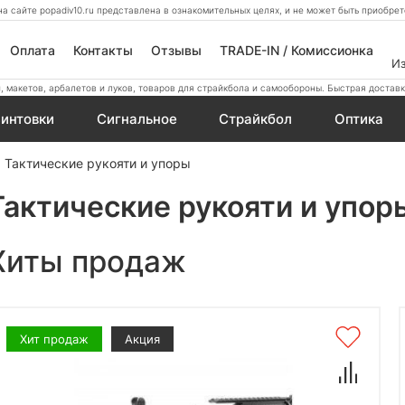
а сайте popadiv10.ru представлена в ознакомительных целях, и не может быть приобр
Оплата
Контакты
Отзывы
TRADE-IN / Комиссионка
И
 макетов, арбалетов и луков, товаров для страйкбола и самообороны. Быстрая доставк
интовки
Сигнальное
Страйкбол
Оптика
Тактические рукояти и упоры
Тактические рукояти и упор
Хиты продаж
Хит продаж
Акция