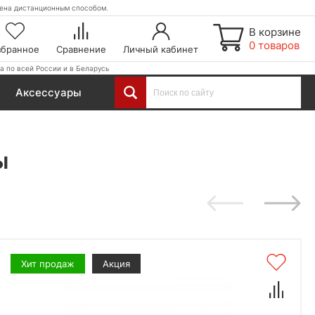
етена дистанционным способом.
В корзине
0 товаров
збранное
Сравнение
Личный кабинет
а по всей России и в Беларусь
Аксессуары
ы
Хит продаж
Акция