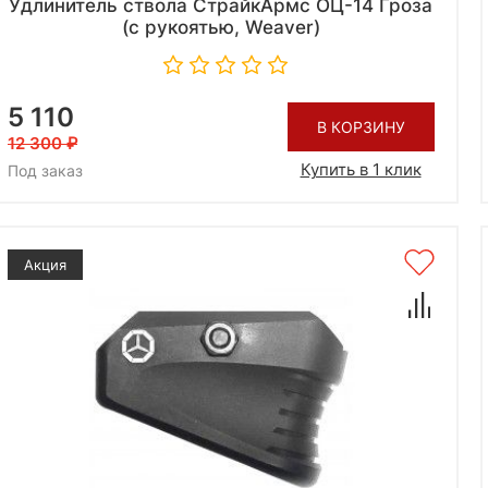
Удлинитель ствола СтрайкАрмс ОЦ-14 Гроза
(с рукоятью, Weaver)
5 110
В КОРЗИНУ
12 300
Купить в 1 клик
Под заказ
Акция