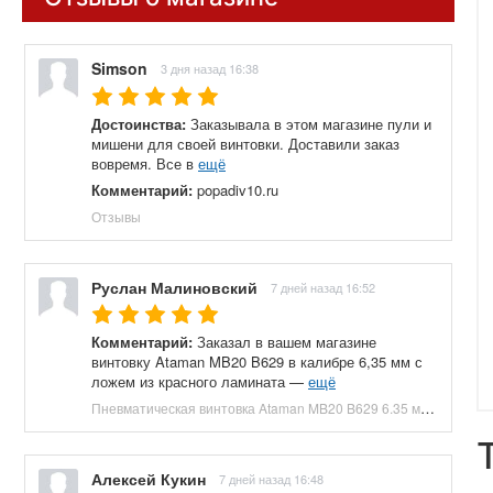
Simson
3 дня назад 16:38
Достоинства:
Заказывала в этом магазине пули и
мишени для своей винтовки. Доставили заказ
вовремя. Все в
ещё
Комментарий:
popadiv10.ru
Отзывы
Руслан Малиновский
7 дней назад 16:52
Комментарий:
Заказал в вашем магазине
винтовку Ataman MB20 B629 в калибре 6,35 мм с
ложем из красного ламината —
ещё
Пневматическая винтовка Ataman MB20 B629 6.35 мм (редуктор, под полнотел, колба, красный ламинат) купить в Москве и СПБ, цена 153100 руб. Доставка по РФ!
Алексей Кукин
7 дней назад 16:48