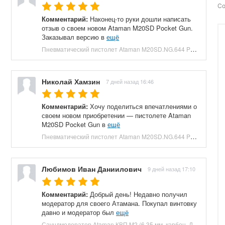
Со
Комментарий:
Наконец-то руки дошли написать
отзыв о своем новом Ataman M20SD Pocket Gun.
Заказывал версию в
ещё
Пневматический пистолет Ataman M20SD.NG.644 Pocket Gun 6.35 мм (приклад, полнотел, бук, зеленый) купить в Москве и СПБ, цена 130000 руб. Доставка по РФ!
Николай Хамзин
7 дней назад 16:46
Комментарий:
Хочу поделиться впечатлениями о
своем новом приобретении — пистолете Ataman
M20SD Pocket Gun в
ещё
Пневматический пистолет Ataman M20SD.NG.644 Pocket Gun 6.35 мм (приклад, полнотел, бук, красный) купить в Москве и СПБ, цена 130000 руб. Доставка по РФ!
Любимов Иван Даниилович
9 дней назад 17:10
Комментарий:
Добрый день! Недавно получил
модератор для своего Атамана. Покупал винтовку
давно и модератор был
ещё
Саундмодератор Ataman КВП M2 (6.35 мм, карбон, ДТК) купить в Москве и СПБ, цена 12210 руб. Доставка по РФ!