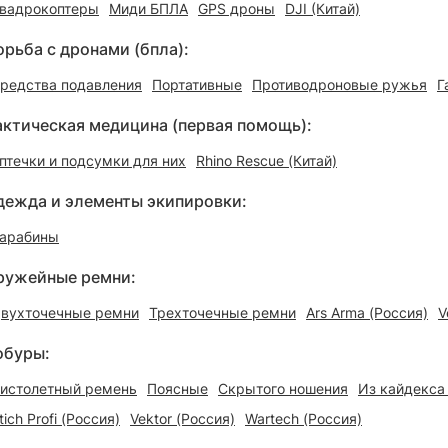
вадрокоптеры
Миди БПЛА
GPS дроны
DJI (Китай)
орьба с дронами (бпла):
редства подавления
Портативные
Противодроновые ружья
Г
актическая медицина (первая помощь):
птечки и подсумки для них
Rhino Rescue (Китай)
дежда и элементы экипировки:
арабины
ружейные ремни:
вухточечные ремни
Трехточечные ремни
Ars Arma (Россия)
V
обуры:
истолетный ремень
Поясные
Скрытого ношения
Из кайдекса
tich Profi (Россия)
Vektor (Россия)
Wartech (Россия)