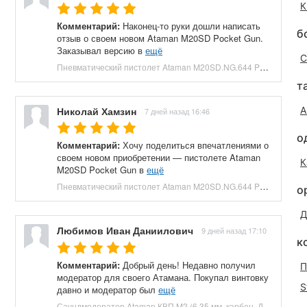
К
Комментарий:
Наконец-то руки дошли написать
б
отзыв о своем новом Ataman M20SD Pocket Gun.
Заказывал версию в
ещё
С
Пневматический пистолет Ataman M20SD.NG.644 Pocket Gun 6.35 мм (приклад, полнотел, бук, зеленый) купить в Москве и СПБ, цена 130000 руб. Доставка по РФ!
т
Николай Хамзин
А
7 дней назад 16:46
о
Комментарий:
Хочу поделиться впечатлениями о
своем новом приобретении — пистолете Ataman
К
M20SD Pocket Gun в
ещё
Пневматический пистолет Ataman M20SD.NG.644 Pocket Gun 6.35 мм (приклад, полнотел, бук, красный) купить в Москве и СПБ, цена 130000 руб. Доставка по РФ!
о
Д
Любимов Иван Даниилович
9 дней назад 17:10
к
Комментарий:
Добрый день! Недавно получил
П
модератор для своего Атамана. Покупал винтовку
S
давно и модератор был
ещё
Саундмодератор Ataman КВП M2 (6.35 мм, карбон, ДТК) купить в Москве и СПБ, цена 12210 руб. Доставка по РФ!