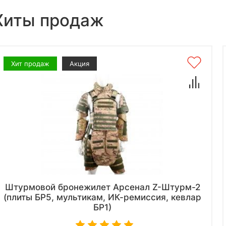
Хиты продаж
Хит продаж
Акция
Штурмовой бронежилет Арсенал Z-Штурм-2
(плиты БР5, мультикам, ИК-ремиссия, кевлар
БР1)