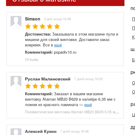
п
Simson
3 дня назад 16:38
П
П
Достоинства:
Заказывала в этом магазине пули и
К
мишени для своей винтовки. Доставили заказ
вовремя. Все в
ещё
ш
Комментарий:
popadiv10.ru
Отзывы
Б
р
Руслан Малиновский
7 дней назад 16:52
О
О
Комментарий:
Заказал в вашем магазине
винтовку Ataman MB20 B629 в калибре 6,35 мм с
р
ложем из красного ламината —
ещё
Пневматическая винтовка Ataman MB20 B629 6.35 мм (редуктор, под полнотел, колба, красный ламинат) купить в Москве и СПБ, цена 153100 руб. Доставка по РФ!
Ц
д
Алексей Кукин
7 дней назад 16:48