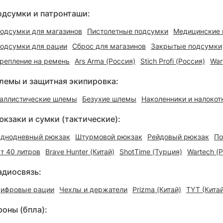
одсумки и патронташи:
одсумки для магазинов
Пистолетные подсумки
Медицинские 
одсумки для рации
Сброс для магазинов
Закрытые подсумки
репление на ремень
Ars Arma (Россия)
Stich Profi (Россия)
War
лемы и защитная экипировка:
аллистические шлемы
Безухие шлемы
Наколенники и налокот
юкзаки и сумки (тактические):
днодневный рюкзак
Штурмовой рюкзак
Рейдовый рюкзак
По
т 40 литров
Brave Hunter (Китай)
ShotTime (Турция)
Wartech (
адиосвязь:
ифровые рации
Чехлы и держатели
Prizma (Китай)
TYT (Китай
роны (бпла):