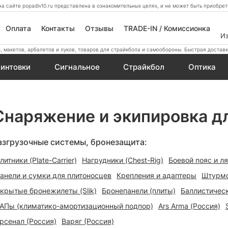
а сайте popadiv10.ru представлена в ознакомительных целях, и не может быть приобр
Оплата
Контакты
Отзывы
TRADE-IN / Комиссионка
И
 макетов, арбалетов и луков, товаров для страйкбола и самообороны. Быстрая доставк
интовки
Сигнальное
Страйкбол
Оптика
Снаряжение и экипировка д
азгрузочные системы, бронезащита:
литники (Plate-Carrier)
Нагрудники (Chest-Rig)
Боевой пояс и ля
анели и сумки для плитоносцев
Крепления и адаптеры
Штурмо
крытые бронежилеты (Slik)
Бронепанели (плиты)
Баллистичес
АПы (климатико-амортизационный подпор)
Ars Arma (Россия)
рсенал (Россия)
Варяг (Россия)