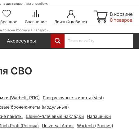
етена дистанционным способом.
В корзине
0 товаров
збранное
Сравнение
Личный кабинет
а по всей России и в Беларусь
Аксессуары
ля СВО
мки (Warbelt, РПС)
Разгрузочные жилеты (Vest)
вые бронежилеты (модульные)
кие пакеты
Шейно-плечевые накладки
Напашники
Stich Profi (Россия)
Universal Armor
Wartech (Россия)