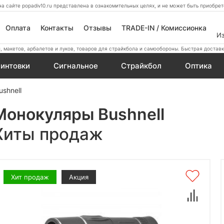
а сайте popadiv10.ru представлена в ознакомительных целях, и не может быть приобр
Оплата
Контакты
Отзывы
TRADE-IN / Комиссионка
И
 макетов, арбалетов и луков, товаров для страйкбола и самообороны. Быстрая доставк
интовки
Сигнальное
Страйкбол
Оптика
shnell
Монокуляры Bushnell
Хиты продаж
Хит продаж
Акция