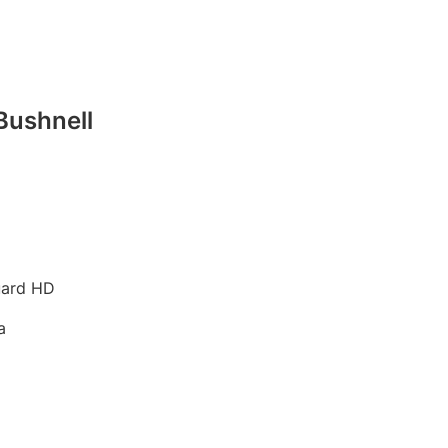
ushnell
uard HD
а