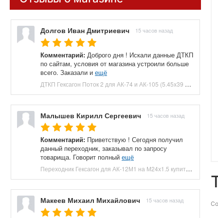
Долгов Иван Дмитриевич
15 часов назад
Комментарий:
Доброго дня ! Искали данные ДТКП
по сайтам, условия от магазина устроили больше
всего. Заказали и
ещё
ДТКП Гексагон Поток 2 для АК-74 и АК-105 (5.45x39 мм, M24x1.5, 170 мм, 7 камер, банка, сталь) купить в Москве и СПБ, цена 9900 руб. Доставка по РФ!
Малышев Кирилл Сергеевич
15 часов назад
Комментарий:
Приветствую ! Сегодня получил
данный переходник, заказывал по запросу
товарища. Говорит полный
ещё
Переходник Гексагон для АК-12М1 на М24х1.5 купить в Москве и СПБ, цена 4900 руб. Доставка по РФ!
Макеев Михаил Михайлович
15 часов назад
Со