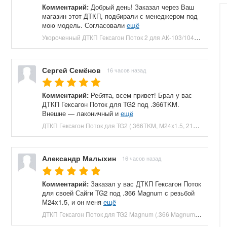
Комментарий:
Добрый день! Заказал через Ваш
магазин этот ДТКП, подбирали с менеджером под
мою модель. Согласовали
ещё
Укороченный ДТКП Гексагон Поток 2 для АК-103/104 (M24x1.5, 7.62x39, 5 камер, сталь, 120 мм) купить в Москве и СПБ, цена 8800 руб. Доставка по РФ!
Сергей Семёнов
16 часов назад
Комментарий:
Ребята, всем привет! Брал у вас
ДТКП Гексагон Поток для TG2 под .366TKM.
Внешне — лаконичный и
ещё
ДТКП Гексагон Поток для TG2 (.366TKM, M24x1.5, 210 мм, банка) купить в Москве и СПБ, цена 23660 руб. Доставка по РФ!
Александр Малыхин
16 часов назад
Комментарий:
Заказал у вас ДТКП Гексагон Поток
для своей Сайги TG2 под .366 Magnum с резьбой
M24x1.5, и он меня
ещё
ДТКП Гексагон Поток для TG2 Magnum (.366 Magnum, M24x1.5, 230 мм, банка) купить в Москве и СПБ, цена 27040 руб. Доставка по РФ!