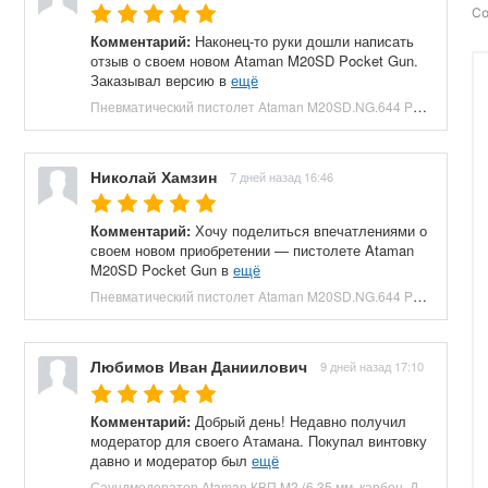
Со
Комментарий:
Наконец-то руки дошли написать
отзыв о своем новом Ataman M20SD Pocket Gun.
Заказывал версию в
ещё
Пневматический пистолет Ataman M20SD.NG.644 Pocket Gun 6.35 мм (приклад, полнотел, бук, зеленый) купить в Москве и СПБ, цена 130000 руб. Доставка по РФ!
Николай Хамзин
7 дней назад 16:46
Комментарий:
Хочу поделиться впечатлениями о
своем новом приобретении — пистолете Ataman
M20SD Pocket Gun в
ещё
Пневматический пистолет Ataman M20SD.NG.644 Pocket Gun 6.35 мм (приклад, полнотел, бук, красный) купить в Москве и СПБ, цена 130000 руб. Доставка по РФ!
Любимов Иван Даниилович
9 дней назад 17:10
Комментарий:
Добрый день! Недавно получил
модератор для своего Атамана. Покупал винтовку
давно и модератор был
ещё
Саундмодератор Ataman КВП M2 (6.35 мм, карбон, ДТК) купить в Москве и СПБ, цена 12210 руб. Доставка по РФ!