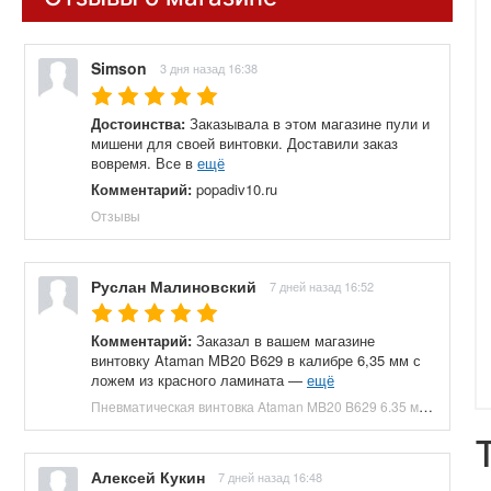
Simson
3 дня назад 16:38
Достоинства:
Заказывала в этом магазине пули и
мишени для своей винтовки. Доставили заказ
вовремя. Все в
ещё
Комментарий:
popadiv10.ru
Отзывы
Руслан Малиновский
7 дней назад 16:52
Комментарий:
Заказал в вашем магазине
винтовку Ataman MB20 B629 в калибре 6,35 мм с
ложем из красного ламината —
ещё
Пневматическая винтовка Ataman MB20 B629 6.35 мм (редуктор, под полнотел, колба, красный ламинат) купить в Москве и СПБ, цена 153100 руб. Доставка по РФ!
Алексей Кукин
7 дней назад 16:48