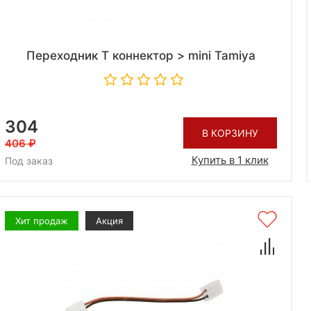
Переходник T коннектор > mini Tamiya
304
В КОРЗИНУ
406
Купить в 1 клик
Под заказ
Хит продаж
Акция