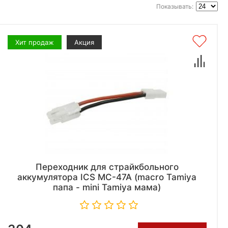
Показывать:
Хит продаж
Акция
Переходник для страйкбольного
аккумулятора ICS MC-47A (macro Tamiya
папа - mini Tamiya мама)