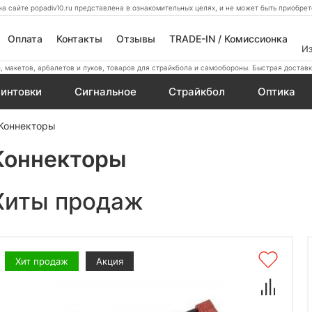
а сайте popadiv10.ru представлена в ознакомительных целях, и не может быть приобр
Оплата
Контакты
Отзывы
TRADE-IN / Комиссионка
И
 макетов, арбалетов и луков, товаров для страйкбола и самообороны. Быстрая доставк
интовки
Сигнальное
Страйкбол
Оптика
Коннекторы
Коннекторы
Хиты продаж
Хит продаж
Акция