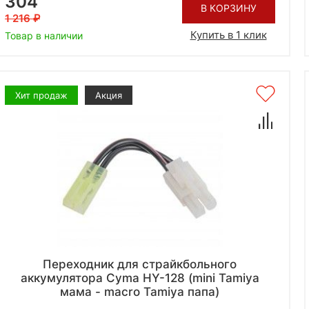
304
В КОРЗИНУ
1 216
Купить в 1 клик
Товар в наличии
Хит продаж
Акция
Переходник для страйкбольного
аккумулятора Cyma HY-128 (mini Tamiya
мама - macro Tamiya папа)