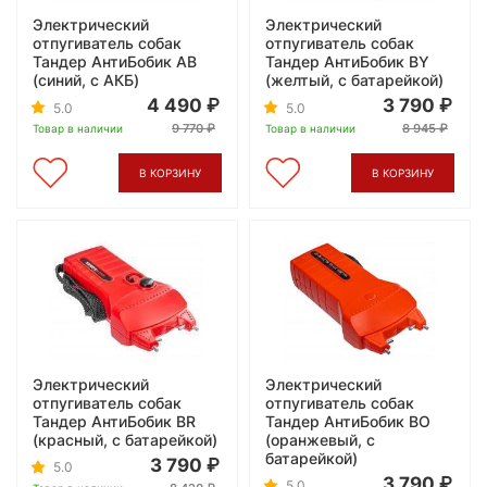
Электрический
Электрический
отпугиватель собак
отпугиватель собак
Тандер АнтиБобик AB
Тандер АнтиБобик BY
(синий, с АКБ)
(желтый, с батарейкой)
4 490
3 790
5.0
5.0
9 770
8 945
Товар в наличии
Товар в наличии
В КОРЗИНУ
В КОРЗИНУ
Электрический
Электрический
отпугиватель собак
отпугиватель собак
Тандер АнтиБобик BR
Тандер АнтиБобик BO
(красный, с батарейкой)
(оранжевый, с
батарейкой)
3 790
5.0
3 790
5.0