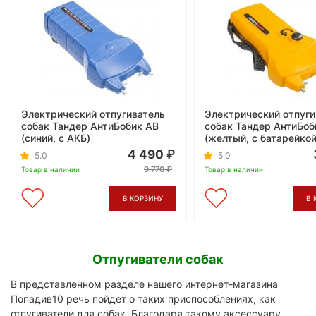
Электрический отпугиватель
Электрический отпуги
собак Тандер АнтиБобик AB
собак Тандер АнтиБоб
(синий, с АКБ)
(желтый, с батарейкой
4 490
5.0
5.0
9 770
Товар в наличии
Товар в наличии
В КОРЗИНУ
В 
Отпугиватели собак
В представленном разделе нашего интернет-магазина
Попадив10 речь пойдет о таких приспособлениях, как
отпугиватели для собак. Благодаря такому аксессуару,