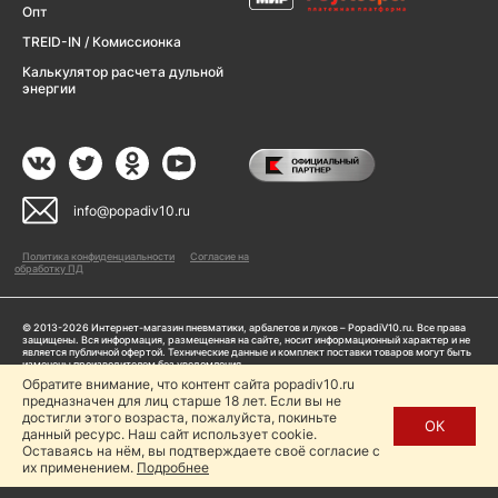
Опт
TREID-IN / Комиссионка
Калькулятор расчета дульной
энергии
info@popadiv10.ru
Политика конфиденциальности
Согласие на
обработку ПД
© 2013-2026 Интернет-магазин пневматики, арбалетов и луков – PopadiV10.ru. Все права
защищены. Вся информация, размещенная на сайте, носит информационный характер и не
является публичной офертой. Технические данные и комплект поставки товаров могут быть
изменены производителем без уведомления
ИП Жарук Александр Сергеевич, ОГРНИП: 314504704200042
Обратите внимание, что контент сайта popadiv10.ru
предназначен для лиц старше 18 лет. Если вы не
Пользуясь сайтом Popadiv10.ru, пользователь автоматически соглашается с условиями,
прописанными в
Политике конфиденциальности
достигли этого возраста, пожалуйста, покиньте
ОК
данный ресурс. Наш сайт использует cookie.
Копирование любой информации (тексты, фото, видео и др.) с сайта Popadiv10 запрещено,
за исключением наличия письменного согласия администрации сайта Popadiv10.
Оставаясь на нём, вы подтверждаете своё согласие с
их применением.
Подробнее