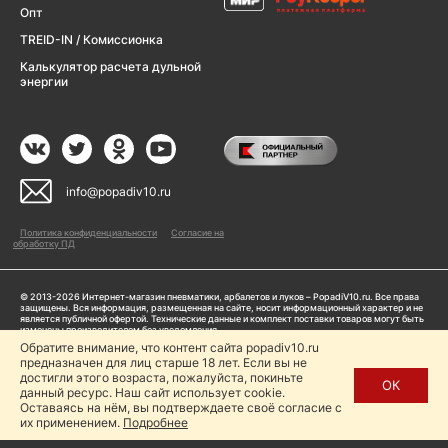
Опт
TREID-IN / Комиссионка
Калькулятор расчета дульной
энергии
info@popadiv10.ru
Политика конфиденциальности
Согласие на
обработку ПД
© 2013-2026 Интернет-магазин пневматики, арбалетов и луков – PopadiV10.ru. Все права
защищены. Вся информация, размещенная на сайте, носит информационный характер и не
является публичной офертой. Технические данные и комплект поставки товаров могут быть
изменены производителем без уведомления
ИП Жарук Александр Сергеевич, ОГРНИП: 314504704200042
Обратите внимание, что контент сайта popadiv10.ru
предназначен для лиц старше 18 лет. Если вы не
Пользуясь сайтом Popadiv10.ru, пользователь автоматически соглашается с условиями,
прописанными в
Политике конфиденциальности
достигли этого возраста, пожалуйста, покиньте
ОК
данный ресурс. Наш сайт использует cookie.
Копирование любой информации (тексты, фото, видео и др.) с сайта Popadiv10 запрещено,
за исключением наличия письменного согласия администрации сайта Popadiv10.
Оставаясь на нём, вы подтверждаете своё согласие с
их применением.
Подробнее