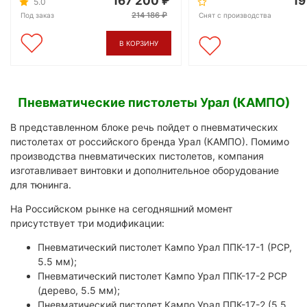
167 200
19
5.0
214 186
Под заказ
Снят с производства
В КОРЗИНУ
Пневматические пистолеты Урал (КАМПО)
В представленном блоке речь пойдет о пневматических
пистолетах от российского бренда Урал (КАМПО). Помимо
производства пневматических пистолетов, компания
изготавливает винтовки и дополнительное оборудование
для тюнинга.
На Российском рынке на сегодняшний момент
присутствует три модификации:
Пневматический пистолет Кампо Урал ППК-17-1 (PCP,
5.5 мм);
Пневматический пистолет Кампо Урал ППК-17-2 PCP
(дерево, 5.5 мм);
Пневматический пистолет Кампо Урал ППК-17-2 (5.5