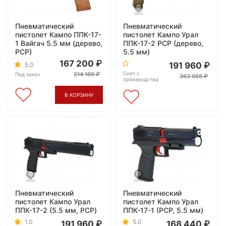
Пневматический
Пневматический
пистолет Кампо ППК-17-
пистолет Кампо Урал
1 Вайгач 5.5 мм (дерево,
ППК-17-2 PCP (дерево,
РСР)
5.5 мм)
167 200
191 960
5.0
Снят с
214 186
Под заказ
363 068
производства
В КОРЗИНУ
Пневматический
Пневматический
пистолет Кампо Урал
пистолет Кампо Урал
ППК-17-2 (5.5 мм, PCP)
ППК-17-1 (PCP, 5.5 мм)
1.0
5.0
191 960
168 440