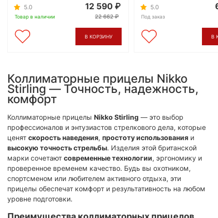
12 590
5.0
5.0
22 662
Товар в наличии
Под заказ
В КОРЗИНУ
В 
Коллиматорные прицелы Nikko
Stirling — Точность, надежность,
комфорт
Коллиматорные прицелы
Nikko Stirling
— это выбор
профессионалов и энтузиастов стрелкового дела, которые
ценят
скорость наведения
,
простоту использования
и
высокую точность стрельбы
. Изделия этой британской
марки сочетают
современные технологии
, эргономику и
проверенное временем качество. Будь вы охотником,
спортсменом или любителем активного отдыха, эти
прицелы обеспечат комфорт и результативность на любом
уровне подготовки.
Преимущества коллиматорных прицелов