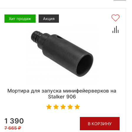
Хит продаж
Акция
Мортира для запуска минифейерверков на
Stalker 906
1 390
В КОРЗИНУ
7 665