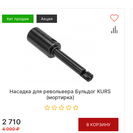
Хит продаж
Акция
Насадка для револьвера Бульдог KURS
(мортирка)
2 710
В КОРЗИНУ
4 990