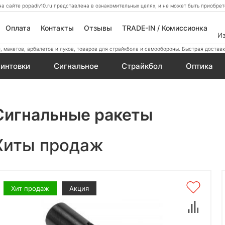
а сайте popadiv10.ru представлена в ознакомительных целях, и не может быть приобр
Оплата
Контакты
Отзывы
TRADE-IN / Комиссионка
И
 макетов, арбалетов и луков, товаров для страйкбола и самообороны. Быстрая доставк
интовки
Сигнальное
Страйкбол
Оптика
Сигнальные ракеты
Хиты продаж
Хит продаж
Акция