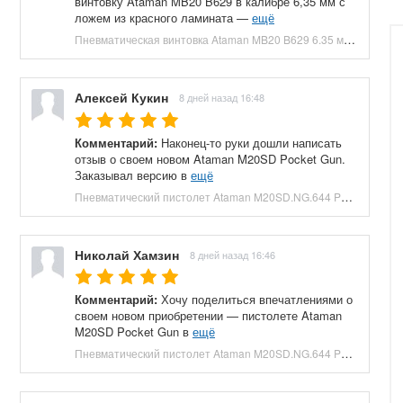
винтовку Ataman MB20 B629 в калибре 6,35 мм с
ложем из красного ламината —
ещё
Пневматическая винтовка Ataman MB20 B629 6.35 мм (редуктор, под полнотел, колба, красный ламинат) купить в Москве и СПБ, цена 153100 руб. Доставка по РФ!
Алексей Кукин
8 дней назад 16:48
Комментарий:
Наконец-то руки дошли написать
отзыв о своем новом Ataman M20SD Pocket Gun.
Заказывал версию в
ещё
Пневматический пистолет Ataman M20SD.NG.644 Pocket Gun 6.35 мм (приклад, полнотел, бук, зеленый) купить в Москве и СПБ, цена 130000 руб. Доставка по РФ!
Николай Хамзин
8 дней назад 16:46
Комментарий:
Хочу поделиться впечатлениями о
своем новом приобретении — пистолете Ataman
M20SD Pocket Gun в
ещё
Пневматический пистолет Ataman M20SD.NG.644 Pocket Gun 6.35 мм (приклад, полнотел, бук, красный) купить в Москве и СПБ, цена 130000 руб. Доставка по РФ!