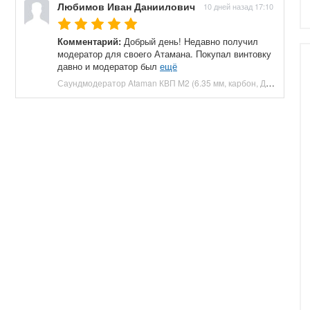
Любимов Иван Даниилович
10 дней назад 17:10
Комментарий:
Добрый день! Недавно получил
модератор для своего Атамана. Покупал винтовку
давно и модератор был
ещё
Саундмодератор Ataman КВП M2 (6.35 мм, карбон, ДТК) купить в Москве и СПБ, цена 12210 руб. Доставка по РФ!