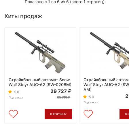
Показано с 1 по 6 из 6 (всего 1 страниц)
Хиты продаж
Страйкбольный автомат Snow
Страйкбольный автом
Wolf Steyr AUG-A2 (SW-020BM)
Wolf Steyr AUG-A2 (S
AM)
29 727
5.0
2
5.0
35 710
Под заказ
Под заказ
В КОРЗИНУ
В 