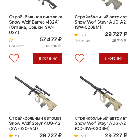
Страйкбольная винтовка
Страйкбольный автомат
Snow Wolf Barret M82A1
Snow Wolf Steyr AUG-A2
(Оптика, Сошки, SW-
(SW-020BM)
02A)
29 727
5.0
57 477
35 710
Под заказ
69 915
Под заказ
В КОРЗИНУ
В КОРЗИНУ
Страйкбольный автомат
Страйкбольный автомат
Snow Wolf Steyr AUG-A2
Snow Wolf Steyr AUG-A2
(SW-020-AM)
(OD-SW-020BM)
29 727
29 727
5.0
5.0