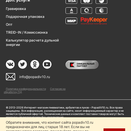
Гравировка
Подарочная упаковка
Опт
TREID-IN / Комиссионка
Калькулятор расчета дульной
энергии
info@popadiv10.ru
Политика конфиденциальности
Согласие на
обработку ПД
© 2013-2026 Интернет-магазин пневматики, арбалетов и луков – PopadiV10.ru. Все права
защищены. Вся информация, размещенная на сайте, носит информационный характер и не
является публичной офертой. Технические данные и комплект поставки товаров могут быть
изменены производителем без уведомления
ИП Жарук Александр Сергеевич, ОГРНИП: 314504704200042
Обратите внимание, что контент сайта popadiv10.ru
предназначен для лиц старше 18 лет. Если вы не
Пользуясь сайтом Popadiv10.ru, пользователь автоматически соглашается с условиями,
прописанными в
Политике конфиденциальности