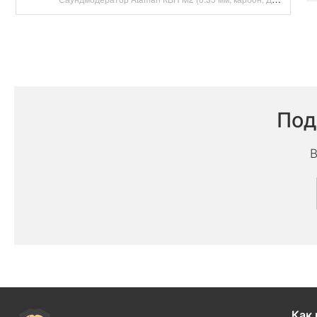
Под
В
Как 