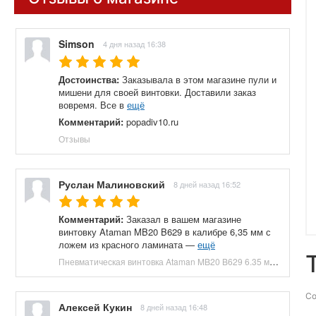
Simson
4 дня назад 16:38
Достоинства:
Заказывала в этом магазине пули и
мишени для своей винтовки. Доставили заказ
вовремя. Все в
ещё
Комментарий:
popadiv10.ru
Отзывы
Руслан Малиновский
8 дней назад 16:52
Комментарий:
Заказал в вашем магазине
винтовку Ataman MB20 B629 в калибре 6,35 мм с
ложем из красного ламината —
ещё
Пневматическая винтовка Ataman MB20 B629 6.35 мм (редуктор, под полнотел, колба, красный ламинат) купить в Москве и СПБ, цена 153100 руб. Доставка по РФ!
Со
Алексей Кукин
8 дней назад 16:48