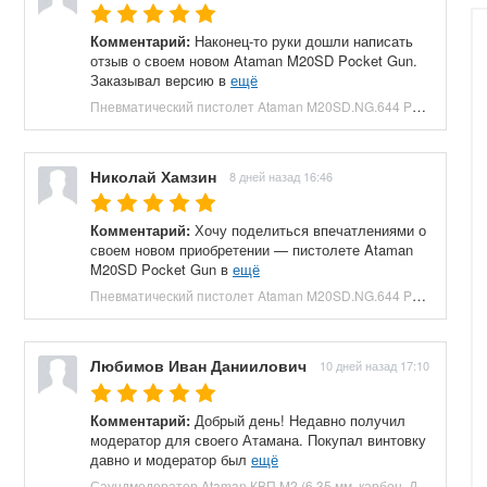
Комментарий:
Наконец-то руки дошли написать
отзыв о своем новом Ataman M20SD Pocket Gun.
Заказывал версию в
ещё
Пневматический пистолет Ataman M20SD.NG.644 Pocket Gun 6.35 мм (приклад, полнотел, бук, зеленый) купить в Москве и СПБ, цена 130000 руб. Доставка по РФ!
Николай Хамзин
8 дней назад 16:46
Комментарий:
Хочу поделиться впечатлениями о
своем новом приобретении — пистолете Ataman
M20SD Pocket Gun в
ещё
Пневматический пистолет Ataman M20SD.NG.644 Pocket Gun 6.35 мм (приклад, полнотел, бук, красный) купить в Москве и СПБ, цена 130000 руб. Доставка по РФ!
Любимов Иван Даниилович
10 дней назад 17:10
Комментарий:
Добрый день! Недавно получил
модератор для своего Атамана. Покупал винтовку
давно и модератор был
ещё
Саундмодератор Ataman КВП M2 (6.35 мм, карбон, ДТК) купить в Москве и СПБ, цена 12210 руб. Доставка по РФ!