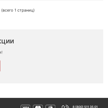
 (всего 1 страниц)
кции
м!
8 (800) 511 35 01