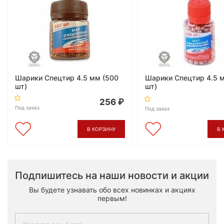
Шарики Спецтир 4.5 мм (500
Шарики Спецтир 4.5 
шт)
шт)
256
Под заказ
Под заказ
В КОРЗИНУ
В 
Подпишитесь на наши новости и акции
Вы будете узнавать обо всех новинках и акциях
первым!