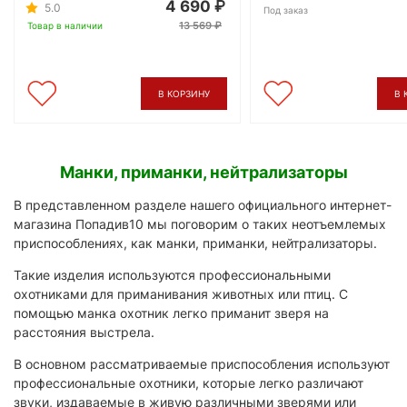
4 690
5.0
Под заказ
13 569
Товар в наличии
В КОРЗИНУ
В 
Манки, приманки, нейтрализаторы
В представленном разделе нашего официального интернет-
магазина Попадив10 мы поговорим о таких неотъемлемых
приспособлениях, как манки, приманки, нейтрализаторы.
Такие изделия используются профессиональными
охотниками для приманивания животных или птиц. С
помощью манка охотник легко приманит зверя на
расстояния выстрела.
В основном рассматриваемые приспособления используют
профессиональные охотники, которые легко различают
звуки, издаваемые в живую различными зверями или