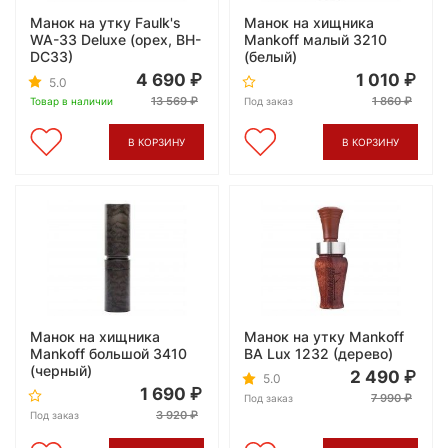
Манок на утку Faulk's
Манок на хищника
WA-33 Deluxe (орех, BH-
Mankoff малый 3210
DC33)
(белый)
4 690
1 010
5.0
13 569
1 860
Товар в наличии
Под заказ
В КОРЗИНУ
В КОРЗИНУ
Манок на хищника
Манок на утку Mankoff
Mankoff большой 3410
ВА Lux 1232 (дерево)
(черный)
2 490
5.0
1 690
7 990
Под заказ
3 920
Под заказ