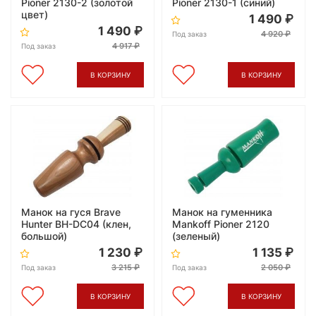
Pioner 2130-2 (золотой
Pioner 2130-1 (синий)
цвет)
1 490
1 490
4 920
Под заказ
4 917
Под заказ
В КОРЗИНУ
В КОРЗИНУ
Манок на гуся Brave
Манок на гуменника
Hunter BH-DC04 (клен,
Mankoff Pioner 2120
большой)
(зеленый)
1 230
1 135
3 215
2 050
Под заказ
Под заказ
В КОРЗИНУ
В КОРЗИНУ