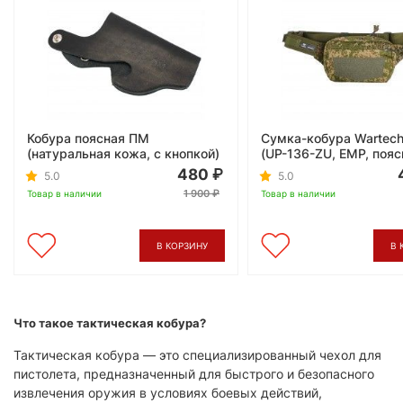
Кобура поясная ПМ
Сумка-кобура Wartec
(натуральная кожа, с кнопкой)
(UP-136-ZU, ЕМР, пояс
480
5.0
5.0
1 900
Товар в наличии
Товар в наличии
В КОРЗИНУ
В 
Что такое тактическая кобура?
Тактическая кобура — это специализированный чехол для
пистолета, предназначенный для быстрого и безопасного
извлечения оружия в условиях боевых действий,