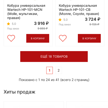
Кобура универсальная
Кобура универсальная
Wartech HP-101-MCN
Wartech HP-101-CB
(Molle, мультикам,
(Молле, Coyote, правая)
правая)
3 724
5.0
3 916
5.0
9 725
Под заказ
9 855
Под заказ
В КОРЗИНУ
В КОРЗИНУ
ЕЩЁ 18 ТОВАРОВ
1
2
Показано с 1 по 24 из 41 (всего 2 страниц)
Хиты продаж