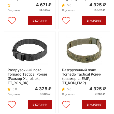
4 671
4 325
5.0
11 510
7 562
Под заказ
Под заказ
В КОРЗИНУ
В КОРЗИНУ
Разгрузочный пояс
Разгрузочный пояс
Tornado Tactical Ронин
Tornado Tactical Ронин
(Размер XL, black,
(размер L, ЕМР,
TТ_RON_BK)
TТ_RON_EMP)
4 325
4 325
5.0
5.0
6 500
7 740
Под заказ
Под заказ
В КОРЗИНУ
В КОРЗИНУ