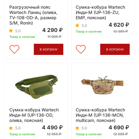
Разгрузочный пояс
Сумка-кобура Wartech
Wartech Ланец (олива,
Инди-М (UP-136-ZU,
TV-108-OD-A, размер
ЕМР, поясная)
S/M, Ronin)
4 620
5.0
4 290
5.0
12 385
Товар в наличии
11 005
Товар в наличии
В КОРЗИНУ
В КОРЗИНУ
Сумка-кобура Wartech
Сумка-кобура Wartech
Инди-М (UP-136-OD,
Инди-М (UP-136-MCN,
олива, поясная)
multicam, поясная)
4 490
4 690
5.0
5.0
12 055
12 585
Товар в наличии
Товар в наличии