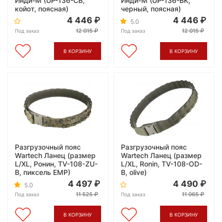
Инди-М (UP-136-CB,
Инди-М (UP-136-BK,
койот, поясная)
черный, поясная)
4 446
4 446
5.0
12 015
12 015
Под заказ
Под заказ
В КОРЗИНУ
В КОРЗИНУ
Разгрузочный пояс
Разгрузочный пояс
Wartech Ланец (размер
Wartech Ланец (размер
L/XL, Ронин, TV-108-ZU-
L/XL, Ronin, TV-108-OD-
B, пиксель ЕМР)
B, olive)
4 497
4 490
5.0
11 525
11 065
Под заказ
Под заказ
В КОРЗИНУ
В КОРЗИНУ