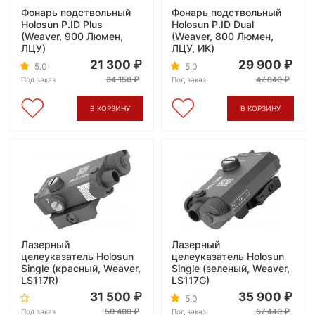
Фонарь подствольный
Фонарь подствольный
Holosun P.ID Plus
Holosun P.ID Dual
(Weaver, 900 Люмен,
(Weaver, 800 Люмен,
ЛЦУ)
ЛЦУ, ИК)
21 300
29 900
5.0
5.0
34 150
47 840
Под заказ
Под заказ
В КОРЗИНУ
В КОРЗИНУ
Лазерный
Лазерный
целеуказатель Holosun
целеуказатель Holosun
Single (красный, Weaver,
Single (зеленый, Weaver,
LS117R)
LS117G)
31 500
35 900
5.0
50 400
57 440
Под заказ
Под заказ