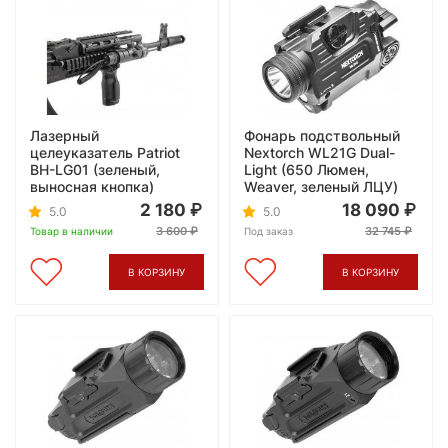
Лазерный
Фонарь подствольный
целеуказатель Patriot
Nextorch WL21G Dual-
BH-LG01 (зеленый,
Light (650 Люмен,
выносная кнопка)
Weaver, зеленый ЛЦУ)
2 180
18 090
5.0
5.0
3 600
32 745
Товар в наличии
Под заказ
В КОРЗИНУ
В КОРЗИНУ