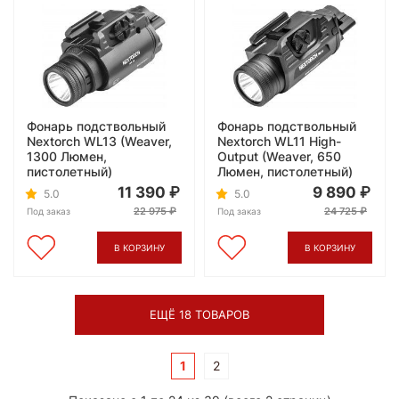
Фонарь подствольный
Фонарь подствольный
Nextorch WL13 (Weaver,
Nextorch WL11 High-
1300 Люмен,
Output (Weaver, 650
пистолетный)
Люмен, пистолетный)
11 390
9 890
5.0
5.0
22 975
24 725
Под заказ
Под заказ
В КОРЗИНУ
В КОРЗИНУ
ЕЩЁ 18 ТОВАРОВ
1
2