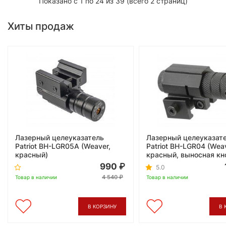
Показано с 1 по 24 из 39 (всего 2 страниц)
Хиты продаж
Лазерный целеуказатель
Лазерный целеуказат
Patriot BH-LGR05A (Weaver,
Patriot BH-LGR04 (Weav
красный)
красный, выносная кн
990
5.0
4 540
Товар в наличии
Товар в наличии
В КОРЗИНУ
В 