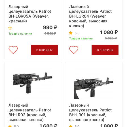
Лазерный
Лазерный
целеуказатель Patriot
целеуказатель Patriot
BH-LGR05A (Weaver,
BH-LGR04 (Weaver,
красный)
красный, выносная
кнопка)
990
1 080
5.0
4 540
Товар в наличии
5 625
Товар в наличии
В КОРЗИНУ
В КОРЗИНУ
Лазерный
Лазерный
целеуказатель Patriot
целеуказатель Patriot
BH-LR02 (красный,
BH-LR01 (красный,
выносная кнопка)
выносная кнопка)
1 680
1 880
5.0
5.0