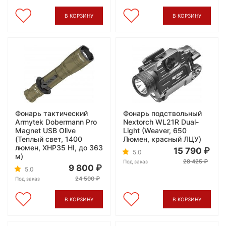
В КОРЗИНУ
В КОРЗИНУ
Фонарь тактический
Фонарь подствольный
Armytek Dobermann Pro
Nextorch WL21R Dual-
Magnet USB Olive
Light (Weaver, 650
(Теплый свет, 1400
Люмен, красный ЛЦУ)
люмен, XHP35 HI, до 363
15 790
5.0
м)
28 425
Под заказ
9 800
5.0
24 500
Под заказ
В КОРЗИНУ
В КОРЗИНУ