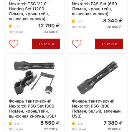
Nextorch T5G V2.0
Nextorch PA5 Set (660
Hunting Set (1200
Люмен, кронштейн,
Люмен, кронштейн,
выносная кнопка)
выносная кнопка)
8 340
5.0
12 790
5.0
20 850
Под заказ
23 500
Под заказ
В КОРЗИНУ
В КОРЗИНУ
Фонарь тактический
Фонарь тактический
Nextorch P5G Set (800
Nextorch P5G (800
Люмен, кронштейн,
Люмен, белый, зеленый,
выносная кнопка, USB)
USB)
8 550
7 380
5.0
5.0
22 230
19 600
Под заказ
Под заказ