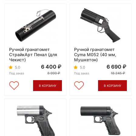
Ручной гранатомет
Ручной гранатомет
СтрайкАрт Пенал (для
Cyma M052 (40 мм,
Чекист)
Мушкетон)
6 400
6 690
5.0
5.0
8 990
18 245
Под заказ
Под заказ
В КОРЗИНУ
В КОРЗИНУ