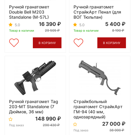
Ручной гранатомет
Ручной гранатомет
Double Bell M203
СтрайкАрт Пенал (для
Standalone (M-57L)
ВОГ Тюльпан)
16 390
5 400
5.0
5.0
29 505
8 190
Товар в наличии
Товар в наличии
В КОРЗИНУ
В КОРЗИНУ
Ручной гранатомет Tag
Страйкбольный
203-MT Standalone (7
гранатомет СтрайкАрт
Дюймов, 36 мм)
ГМ-94 (40 мм,
однозарядный)
148 990
27 000
290 430
Под заказ
38 000
Под заказ