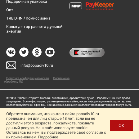
Подарочная упаковка
Опт
TREID-IN / Комиссионка
Калькулятор расчета дульной
энергии
info@popadiv10.ru
Политика конфиденциальности
Согласие на
обработку ПД
© 2013-2026 Интернет-магазин пневматики, арбалетов и луков – PopadiV10.ru. Все права
защищены. Вся информация, размещенная на сайте, носит информационный характер и не
является публичной офертой. Технические данные и комплект поставки товаров могут быть
изменены производителем без уведомления
ИП Жарук Александр Сергеевич, ОГРНИП: 314504704200042
Обратите внимание, что контент сайта popadiv10.ru
предназначен для лиц старше 18 лет. Если вы не
Пользуясь сайтом Popadiv10.ru, пользователь автоматически соглашается с условиями,
прописанными в
Политике конфиденциальности
достигли этого возраста, пожалуйста, покиньте
ОК
данный ресурс. Наш сайт использует cookie.
Копирование любой информации (тексты, фото, видео и др.) с сайта Popadiv10 запрещено,
за исключением наличия письменного согласия администрации сайта Popadiv10.
Оставаясь на нём, вы подтверждаете своё согласие с
их применением.
Подробнее