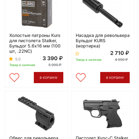
Холостые патроны Kurs
Насадка для револьвера
для пистолета Stalker,
Бульдог KURS
Бульдог 5.6x16 мм (100
(мортирка)
шт, .22NC)
2 710
3 390
5.0
4 990
Товар в наличии
5 990
Товар в наличии
В КОРЗИНУ
В КОРЗИНУ
Обвес для револьвера
Пистолет Курс-С Stalker