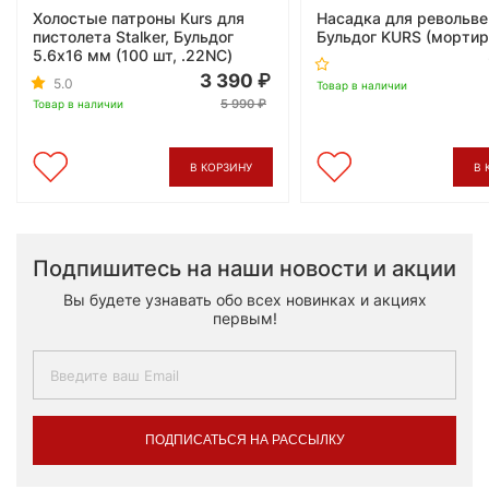
Холостые патроны Kurs для
Насадка для револьв
пистолета Stalker, Бульдог
Бульдог KURS (мортир
5.6x16 мм (100 шт, .22NC)
3 390
5.0
Товар в наличии
5 990
Товар в наличии
В КОРЗИНУ
В 
Подпишитесь на наши новости и акции
Вы будете узнавать обо всех новинках и акциях
первым!
ПОДПИСАТЬСЯ НА РАССЫЛКУ