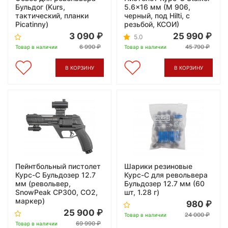
Бульдог (Kurs,
5.6x16 мм (М 906,
тактический, планки
черный, под Hilti, с
Picatinny)
резьбой, КСОИ)
3 090
25 990
5.0
6 990
45 790
Товар в наличии
Товар в наличии
В КОРЗИНУ
В КОРЗИНУ
Пейнтбольный пистолет
Шарики резиновые
Курс-С Бульдозер 12.7
Курс-С для револьвера
мм (револьвер,
Бульдозер 12.7 мм (60
SnowPeak CP300, СО2,
шт, 1.28 г)
маркер)
980
25 900
24 000
Товар в наличии
69 990
Товар в наличии