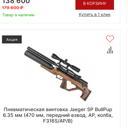
138 600
В КОРЗИНУ
179 600
Купить в 1 клик
Товар в наличии
Акция
Пневматическая винтовка Jaeger SP BullPup
6.35 мм (470 мм, передний взвод, AP, колба,
F316S/AP/B)