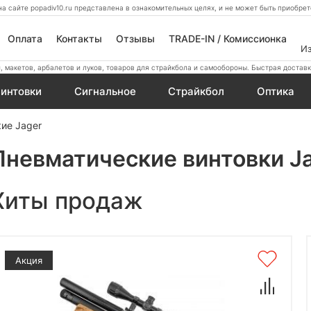
а сайте popadiv10.ru представлена в ознакомительных целях, и не может быть приобр
Оплата
Контакты
Отзывы
TRADE-IN / Комиссионка
И
 макетов, арбалетов и луков, товаров для страйкбола и самообороны. Быстрая доставк
интовки
Сигнальное
Страйкбол
Оптика
ие Jager
Пневматические винтовки J
Хиты продаж
Акция