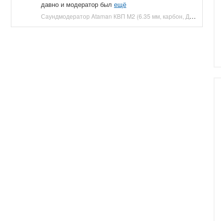
давно и модератор был
ещё
Саундмодератор Ataman КВП M2 (6.35 мм, карбон, ДТК) купить в Москве и СПБ, цена 12210 руб. Доставка по РФ!