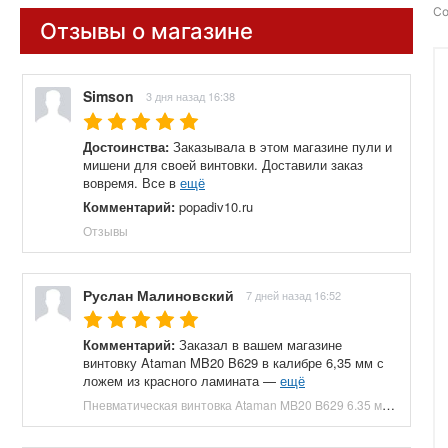
Со
Отзывы о магазине
Simson
3 дня назад 16:38
Достоинства:
Заказывала в этом магазине пули и
мишени для своей винтовки. Доставили заказ
вовремя. Все в
ещё
Комментарий:
popadiv10.ru
Отзывы
Руслан Малиновский
7 дней назад 16:52
Комментарий:
Заказал в вашем магазине
винтовку Ataman MB20 B629 в калибре 6,35 мм с
ложем из красного ламината —
ещё
Пневматическая винтовка Ataman MB20 B629 6.35 мм (редуктор, под полнотел, колба, красный ламинат) купить в Москве и СПБ, цена 153100 руб. Доставка по РФ!