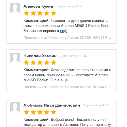
Алексей Кукин
7 дней назад 16:48
Комментарий:
Наконец-то руки дошли написать
отзыв о своем новом Ataman M20SD Pocket Gun.
Заказывал версию в
ещё
Пневматический пистолет Ataman M20SD.NG.644 Pocket Gun 6.35 мм (приклад, полнотел, бук, зеленый) купить в Москве и СПБ, цена 130000 руб. Доставка по РФ!
Николай Хамзин
7 дней назад 16:46
Комментарий:
Хочу поделиться впечатлениями о
своем новом приобретении — пистолете Ataman
M20SD Pocket Gun в
ещё
Пневматический пистолет Ataman M20SD.NG.644 Pocket Gun 6.35 мм (приклад, полнотел, бук, красный) купить в Москве и СПБ, цена 130000 руб. Доставка по РФ!
Любимов Иван Даниилович
9 дней назад 17:10
Комментарий:
Добрый день! Недавно получил
модератор для своего Атамана. Покупал винтовку