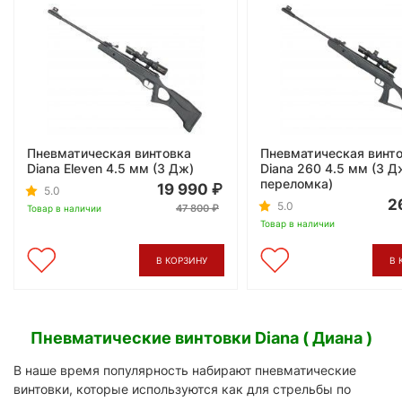
Пневматическая винтовка
Пневматическая винт
Diana Eleven 4.5 мм (3 Дж)
Diana 260 4.5 мм (3 Д
переломка)
19 990
5.0
2
5.0
47 800
Товар в наличии
Товар в наличии
В КОРЗИНУ
В 
Пневматические винтовки Diana ( Диана )
В наше время популярность набирают пневматические
винтовки, которые используются как для стрельбы по