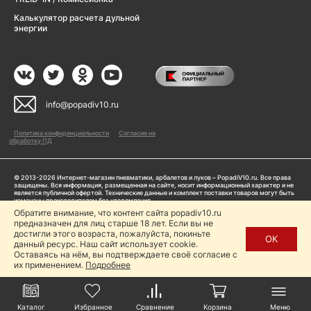
Калькулятор расчета дульной
энергии
info@popadiv10.ru
Политика конфиденциальности
Согласие на
обработку ПД
© 2013-2026 Интернет-магазин пневматики, арбалетов и луков – PopadiV10.ru. Все права
защищены. Вся информация, размещенная на сайте, носит информационный характер и не
является публичной офертой. Технические данные и комплект поставки товаров могут быть
изменены производителем без уведомления
ИП Жарук Александр Сергеевич, ОГРНИП: 314504704200042
Обратите внимание, что контент сайта popadiv10.ru
Пользуясь сайтом Popadiv10.ru, пользователь автоматически соглашается с условиями,
предназначен для лиц старше 18 лет. Если вы не
прописанными в
Политике конфиденциальности
достигли этого возраста, пожалуйста, покиньте
ОК
данный ресурс. Наш сайт использует cookie.
Копирование любой информации (тексты, фото, видео и др.) с сайта Popadiv10 запрещено,
за исключением наличия письменного согласия администрации сайта Popadiv10.
Оставаясь на нём, вы подтверждаете своё согласие с
их применением.
Подробнее
Каталог
Избранное
Сравнение
Корзина
Меню