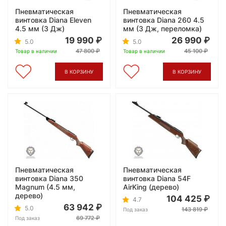
Пневматическая
Пневматическая
винтовка Diana Eleven
винтовка Diana 260 4.5
4.5 мм (3 Дж)
мм (3 Дж, переломка)
19 990
26 990
5.0
5.0
47 800
45 100
Товар в наличии
Товар в наличии
В КОРЗИНУ
В КОРЗИНУ
Пневматическая
Пневматическая
винтовка Diana 350
винтовка Diana 54F
Magnum (4.5 мм,
AirKing (дерево)
дерево)
104 425
4.7
63 942
5.0
143 819
Под заказ
69 772
Под заказ