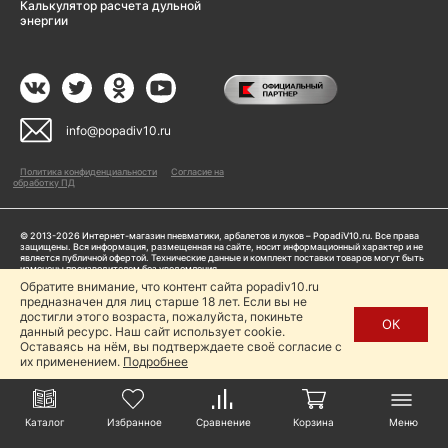
Калькулятор расчета дульной
энергии
info@popadiv10.ru
Политика конфиденциальности
Согласие на
обработку ПД
© 2013-2026 Интернет-магазин пневматики, арбалетов и луков – PopadiV10.ru. Все права
защищены. Вся информация, размещенная на сайте, носит информационный характер и не
является публичной офертой. Технические данные и комплект поставки товаров могут быть
изменены производителем без уведомления
ИП Жарук Александр Сергеевич, ОГРНИП: 314504704200042
Обратите внимание, что контент сайта popadiv10.ru
Пользуясь сайтом Popadiv10.ru, пользователь автоматически соглашается с условиями,
предназначен для лиц старше 18 лет. Если вы не
прописанными в
Политике конфиденциальности
достигли этого возраста, пожалуйста, покиньте
ОК
данный ресурс. Наш сайт использует cookie.
Копирование любой информации (тексты, фото, видео и др.) с сайта Popadiv10 запрещено,
за исключением наличия письменного согласия администрации сайта Popadiv10.
Оставаясь на нём, вы подтверждаете своё согласие с
их применением.
Подробнее
Каталог
Избранное
Сравнение
Корзина
Меню