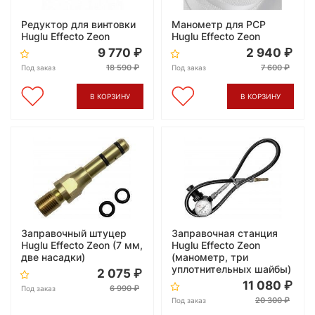
Редуктор для винтовки
Манометр для PCP
Huglu Effecto Zeon
Huglu Effecto Zeon
9 770
2 940
18 590
7 600
Под заказ
Под заказ
В КОРЗИНУ
В КОРЗИНУ
Заправочный штуцер
Заправочная станция
Huglu Effecto Zeon (7 мм,
Huglu Effecto Zeon
две насадки)
(манометр, три
уплотнительных шайбы)
2 075
11 080
6 990
Под заказ
20 300
Под заказ