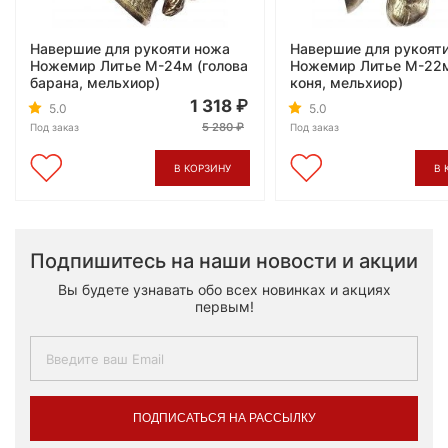
Навершие для рукояти ножа
Навершие для рукоят
Ножемир Литье М-24м (голова
Ножемир Литье М-22м
барана, мельхиор)
коня, мельхиор)
1 318
5.0
5.0
5 280
Под заказ
Под заказ
В КОРЗИНУ
В 
Подпишитесь на наши новости и акции
Вы будете узнавать обо всех новинках и акциях
первым!
ПОДПИСАТЬСЯ НА РАССЫЛКУ