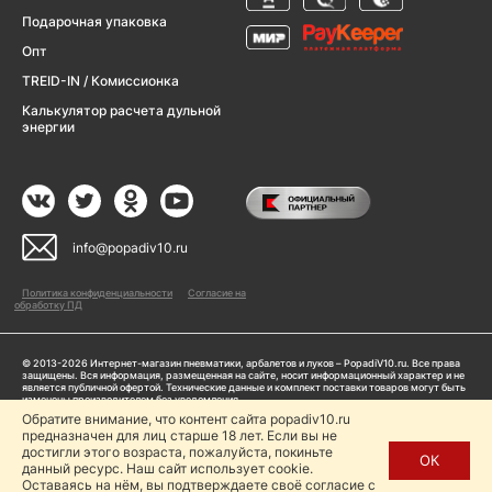
Подарочная упаковка
Опт
TREID-IN / Комиссионка
Калькулятор расчета дульной
энергии
info@popadiv10.ru
Политика конфиденциальности
Согласие на
обработку ПД
© 2013-2026 Интернет-магазин пневматики, арбалетов и луков – PopadiV10.ru. Все права
защищены. Вся информация, размещенная на сайте, носит информационный характер и не
является публичной офертой. Технические данные и комплект поставки товаров могут быть
изменены производителем без уведомления
ИП Жарук Александр Сергеевич, ОГРНИП: 314504704200042
Обратите внимание, что контент сайта popadiv10.ru
предназначен для лиц старше 18 лет. Если вы не
Пользуясь сайтом Popadiv10.ru, пользователь автоматически соглашается с условиями,
прописанными в
Политике конфиденциальности
достигли этого возраста, пожалуйста, покиньте
ОК
данный ресурс. Наш сайт использует cookie.
Копирование любой информации (тексты, фото, видео и др.) с сайта Popadiv10 запрещено,
за исключением наличия письменного согласия администрации сайта Popadiv10.
Оставаясь на нём, вы подтверждаете своё согласие с