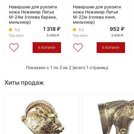
Навершие для рукояти
Навершие для рукояти
ножа Ножемир Литье
ножа Ножемир Литье
М-24м (голова барана,
М-22м (голова коня,
мельхиор)
мельхиор)
1 318
952
5.0
5.0
5 280
3 810
Под заказ
Под заказ
В КОРЗИНУ
В КОРЗИНУ
Показано с 1 по 2 из 2 (всего 1 страниц)
Хиты продаж